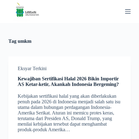
S
k
i
p
t
o
c
Tag
umkm
o
n
t
e
n
Eksyar Terkini
t
Kewajiban Sertifikasi Halal 2026 Bikin Importir
AS Ketar-ketir, Akankah Indonesia Bergeming?
Kebijakan sertifikasi halal yang akan diberlakukan
penuh pada 2026 di Indonesia menjadi salah satu isu
utama dalam hubungan perdagangan Indonesia-
Amerika Serikat. Aturan ini memicu protes keras,
terutama dari Presiden AS, Donald Trump, yang
menilai kebijakan tersebut dapat menghambat
produk-produk Amerika…