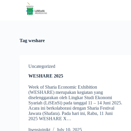
S
k
i
p
t
o
c
Tag
weshare
o
n
t
e
n
Uncategorized
t
WESHARE 2025
Week of Sharia Economic Exhibition
(WESHARE) merupakan kegiatan yang
diselenggarakan oleh Lingkar Studi Ekonomi
Syariah (LiSEnSi) pada tanggal 11 – 14 Juni 2025.
Acara ini berkolaborasi dengan Sharia Festival
Jawara (Shafara). Pada hari ini, Rabu, 11 Juni
2025 WESHARE X…
lisensiuinjkt
July 10, 2025