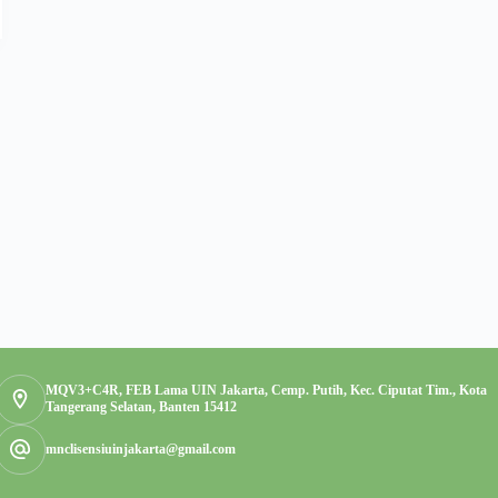
MQV3+C4R, FEB Lama UIN Jakarta, Cemp. Putih, Kec. Ciputat Tim., Kota
Tangerang Selatan, Banten 15412
mnclisensiuinjakarta@gmail.com