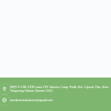
MQV3+C4R, FEB Lama UIN Jakarta, Cemp. Putih, Kec. Ciputat Tim., Kota
Tangerang Selatan, Banten 15412
mnclisensiuinjakarta@gmail.com