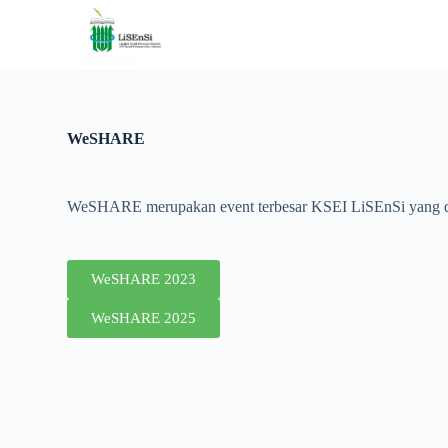
S
k
i
p
t
o
c
WeSHARE
o
n
t
e
WeSHARE merupakan event terbesar KSEI LiSEnSi yang di
n
t
WeSHARE 2023
WeSHARE 2025