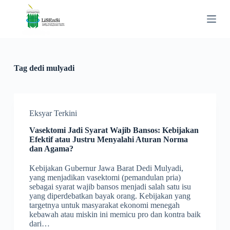
S
k
i
p
t
o
c
Tag
dedi mulyadi
o
n
t
e
n
Eksyar Terkini
t
Vasektomi Jadi Syarat Wajib Bansos: Kebijakan
Efektif atau Justru Menyalahi Aturan Norma
dan Agama?
Kebijakan Gubernur Jawa Barat Dedi Mulyadi,
yang menjadikan vasektomi (pemandulan pria)
sebagai syarat wajib bansos menjadi salah satu isu
yang diperdebatkan bayak orang. Kebijakan yang
targetnya untuk masyarakat ekonomi menegah
kebawah atau miskin ini memicu pro dan kontra baik
dari…