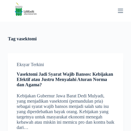
S
k
i
p
t
o
c
Tag
vasektomi
o
n
t
e
n
Eksyar Terkini
t
Vasektomi Jadi Syarat Wajib Bansos: Kebijakan
Efektif atau Justru Menyalahi Aturan Norma
dan Agama?
Kebijakan Gubernur Jawa Barat Dedi Mulyadi,
yang menjadikan vasektomi (pemandulan pria)
sebagai syarat wajib bansos menjadi salah satu isu
yang diperdebatkan bayak orang. Kebijakan yang
targetnya untuk masyarakat ekonomi menegah
kebawah atau miskin ini memicu pro dan kontra baik
dari…