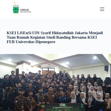
S
k
i
p
t
o
c
KSEI LiSEnSi UIN Syarif Hidayatullah Jakarta Menjadi
o
Tuan Rumah Kegiatan Studi Banding Bersama KSEI
n
FEB Universitas Diponegoro
t
e
n
t