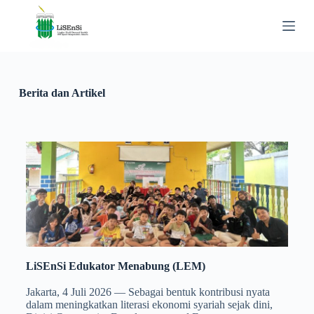
S
k
i
p
t
o
c
Berita dan Artikel
o
n
t
e
n
t
LiSEnSi Edukator Menabung (LEM)
Jakarta, 4 Juli 2026 — Sebagai bentuk kontribusi nyata
dalam meningkatkan literasi ekonomi syariah sejak dini,