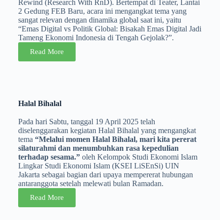
Rewind (Research With RnD). Bertempat di Teater, Lantai
2 Gedung FEB Baru, acara ini mengangkat tema yang
sangat relevan dengan dinamika global saat ini, yaitu
“Emas Digital vs Politik Global: Bisakah Emas Digital Jadi
Tameng Ekonomi Indonesia di Tengah Gejolak?”.
Read More
Halal Bihalal
Pada hari Sabtu, tanggal 19 April 2025 telah
diselenggarakan kegiatan Halal Bihalal yang mengangkat
tema
“Melalui momen Halal Bihalal, mari kita pererat
silaturahmi dan menumbuhkan rasa kepedulian
terhadap sesama.”
oleh Kelompok Studi Ekonomi Islam
Lingkar Studi Ekonomi Islam (KSEI LiSEnSi) UIN
Jakarta sebagai bagian dari upaya mempererat hubungan
antaranggota setelah melewati bulan Ramadan.
Read More