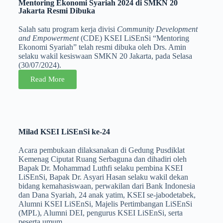
Mentoring Ekonomi Syariah 2024 di SMKN 20
Jakarta Resmi Dibuka
Salah satu program kerja divisi
Community Development
and Empowerment
(CDE) KSEI LiSEnSi “Mentoring
Ekonomi Syariah” telah resmi dibuka oleh Drs. Amin
selaku wakil kesiswaan SMKN 20 Jakarta, pada Selasa
(30/07/2024).
Read More
Milad KSEI LiSEnSi ke-24
Acara pembukaan dilaksanakan di Gedung Pusdiklat
Kemenag Ciputat Ruang Serbaguna dan dihadiri oleh
Bapak Dr. Mohammad Luthfi selaku pembina KSEI
LiSEnSi, Bapak Dr. Asyari Hasan selaku wakil dekan
bidang kemahasiswaan, perwakilan dari Bank Indonesia
dan Dana Syariah, 24 anak yatim, KSEI se-jabodetabek,
Alumni KSEI LiSEnSi, Majelis Pertimbangan LiSEnSi
(MPL), Alumni DEI, pengurus KSEI LiSEnSi, serta
peserta umum.