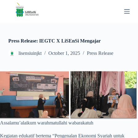
S
k
i
p
t
o
c
Press Release: IEGTC X LiSEnSi Mengajar
o
n
lisensiuinjkt
October 1, 2025
Press Release
t
e
n
t
Assalamu’alaikum warahmatullahi wabarakatuh
Kegiatan edukatif bertema “Pengenalan Ekonomi Syariah untuk