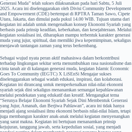
Generasi Muda” telah sukses dilaksanakan pada hari Sabtu, 5 Juli
2025. Acara ini diselenggarakan oleh Divisi Community Development
and Empowerment (CDE) bertempat di RPTRA Taman Sawo, Cipete
Utara, Jakarta, dan dimulai pada pukul 14.00 WIB. Tujuan utama dari
kegiatan ini adalah untuk mengenalkan konsep Ekonomi Syariah yang
berbasis pada prinsip keadilan, keberkahan, dan kesejahteraan. Melalui
kegiatan sosialisasi ini, diharapkan mampu terbentuk karakter generasi
muda yang jujur, spiritual, dan memiliki jiwa kepemimpinan, sekaligus
menjawab tantangan zaman yang terus berkembang.
Sebagai wujud nyata peran aktif mahasiswa dalam berkontribusi
terhadap lingkungan sekitar serta menumbuhkan rasa nasionalisme dan
cinta tanah air di kalangan generasi muda, kegiatan Islamic Economic
Goes To Community (IEGTC) X LiSEnSi Mengajar sukses
diselenggarakan sebagai wadah edukasi, inspirasi, dan kolaborasi.
Kegiatan ini dirancang untuk memperkenalkan nilai-nilai ekonomi
syariah sejak dini sekaligus menanamkan semangat kepahlawanan
melalui pendekatan yang edukatif dan kreatif. Mengangkat tema
“Serunya Belajar Ekonomi Syariah Sejak Dini Membentuk Generasi
yang Jujur, Amanah, dan Berjiwa Pahlawan”, acara ini tidak hanya
menjadi ajang sosialisasi ilmu ekonomi berbasis nilai-nilai Islam, tetapi
juga membangun karakter anak-anak melalui kegiatan menyenangkan
yang sarat makna. Kegiatan ini bertujuan menanamkan prinsip
kejujuran, tanggung jawab, serta kepedulian sosial, yang menjadi