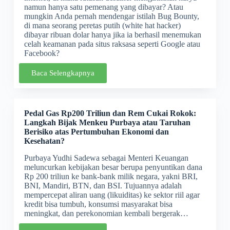
namun hanya satu pemenang yang dibayar? Atau
mungkin Anda pernah mendengar istilah Bug Bounty,
di mana seorang peretas putih (white hat hacker)
dibayar ribuan dolar hanya jika ia berhasil menemukan
celah keamanan pada situs raksasa seperti Google atau
Facebook?
Baca Selengkapnya
Pedal Gas Rp200 Triliun dan Rem Cukai Rokok:
Langkah Bijak Menkeu Purbaya atau Taruhan
Berisiko atas Pertumbuhan Ekonomi dan
Kesehatan?
Purbaya Yudhi Sadewa sebagai Menteri Keuangan
meluncurkan kebijakan besar berupa penyuntikan dana
Rp 200 triliun ke bank‐bank milik negara, yakni BRI,
BNI, Mandiri, BTN, dan BSI. Tujuannya adalah
mempercepat aliran uang (likuiditas) ke sektor riil agar
kredit bisa tumbuh, konsumsi masyarakat bisa
meningkat, dan perekonomian kembali bergerak…