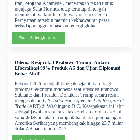
Iran, Mojtaba Khamenei, menyatakan tekad untuk
menjaga Selat Hormuz tetap tertutup di tengah
meningkatnya konflik di kawasan Teluk Persia.
Pernyataan tersebut memicu kekhawatiran pasar
terhadap gangguan pasokan energi global.
Baca Selengkapnya
D
ilema Resiprokal Prabowo-Trump: Antara
Liberalisasi 99% Produk AS dan Ujian Diplomasi
Bebas Aktif
Februari 2026 menjadi tonggak sejarah baru bagi
diplomasi ekonomi Indonesia saat Presiden Prabowo
Subianto dan Presiden Donald J. Trump secara resmi
mengesahkan
U.S.-Indonesia Agreement on Reciprocal
Trade
(ART) di Washington D.C. Kesepakatan ini lahir
sebagai jawaban strategis atas kondisi darurat nasional
yang dideklarasikan Trump akibat defisit perdagangan
Amerika Serikat yang membengkak hingga 23,7 miliar
dolar AS pada tahun 2025.