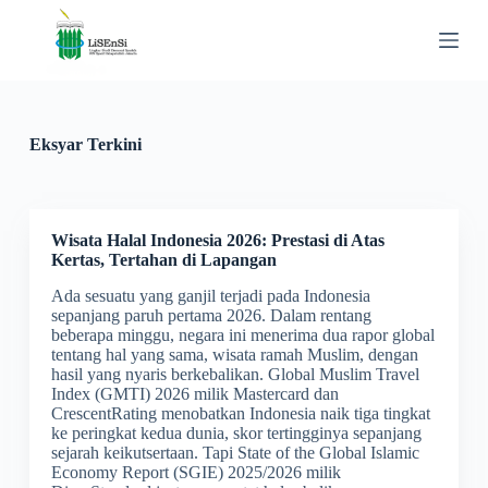
S
k
i
p
t
o
c
Eksyar Terkini
o
n
t
e
n
Wisata Halal Indonesia 2026: Prestasi di Atas
t
Kertas, Tertahan di Lapangan
Ada sesuatu yang ganjil terjadi pada Indonesia
sepanjang paruh pertama 2026. Dalam rentang
beberapa minggu, negara ini menerima dua rapor global
tentang hal yang sama, wisata ramah Muslim, dengan
hasil yang nyaris berkebalikan. Global Muslim Travel
Index (GMTI) 2026 milik Mastercard dan
CrescentRating menobatkan Indonesia naik tiga tingkat
ke peringkat kedua dunia, skor tertingginya sepanjang
sejarah keikutsertaan. Tapi State of the Global Islamic
Economy Report (SGIE) 2025/2026 milik