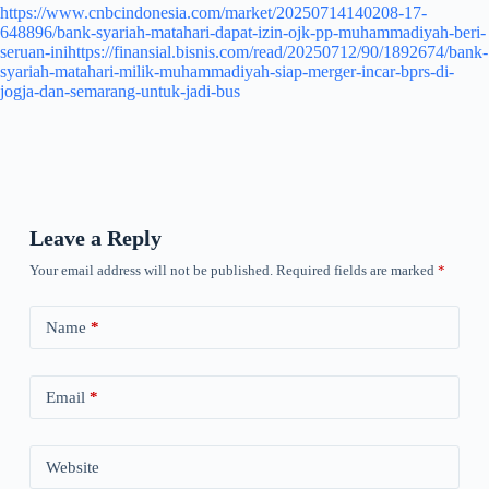
https://www.cnbcindonesia.com/market/20250714140208-17-
648896/bank-syariah-matahari-dapat-izin-ojk-pp-muhammadiyah-beri-
seruan-ini
https://finansial.bisnis.com/read/20250712/90/1892674/bank-
syariah-matahari-milik-muhammadiyah-siap-merger-incar-bprs-di-
jogja-dan-semarang-untuk-jadi-bus
Leave a Reply
Your email address will not be published.
Required fields are marked
*
Name
*
Email
*
Website