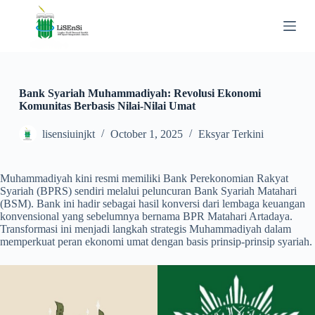
S
k
i
p
t
o
c
Bank Syariah Muhammadiyah: Revolusi Ekonomi
o
Komunitas Berbasis Nilai-Nilai Umat
n
t
lisensiuinjkt
October 1, 2025
Eksyar Terkini
e
n
t
Muhammadiyah kini resmi memiliki Bank Perekonomian Rakyat
Syariah (BPRS) sendiri melalui peluncuran Bank Syariah Matahari
(BSM). Bank ini hadir sebagai hasil konversi dari lembaga keuangan
konvensional yang sebelumnya bernama BPR Matahari Artadaya.
Transformasi ini menjadi langkah strategis Muhammadiyah dalam
memperkuat peran ekonomi umat dengan basis prinsip-prinsip syariah.