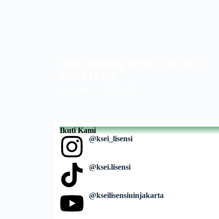
Studi Banding KSEI LiSEnSi X
KSEI IKES
July 18, 2026
lisensiuinjkt
Ikuti Kami
@ksei_lisensi
@ksei.lisensi
@kseilisensiuinjakarta