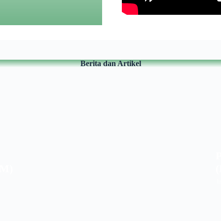
Berita dan Artikel
P
EM)
li