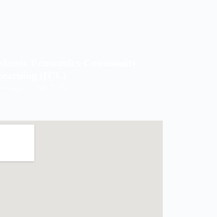
slamic Economics Community
earning (ICL)
July 17, 2026
sensiuinjkt