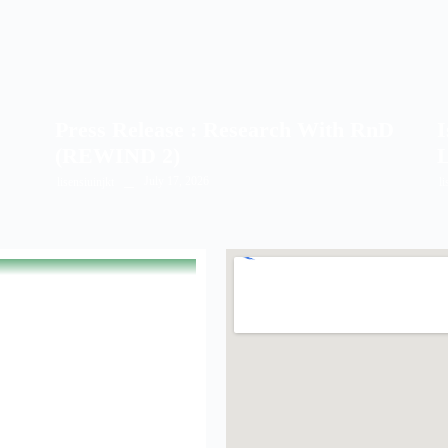
Press Release : Research With RnD
I
(REWIND 2)
L
July 17, 2026
lisensiuinjkt
li