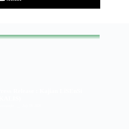
ress Release : Kajian LiSEnSi
(KALIS)
July 18, 2026
sensiuinjkt