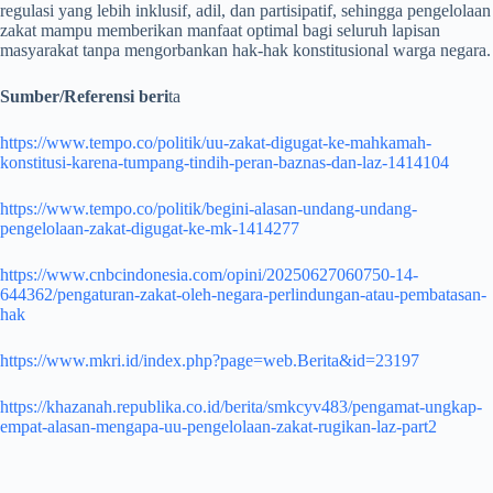
regulasi yang lebih inklusif, adil, dan partisipatif, sehingga pengelolaan
zakat mampu memberikan manfaat optimal bagi seluruh lapisan
masyarakat tanpa mengorbankan hak-hak konstitusional warga negara.
Sumber/Referensi
beri
ta
https://www.tempo.co/politik/uu-zakat-digugat-ke-mahkamah-
konstitusi-karena-tumpang-tindih-peran-baznas-dan-laz-1414104
https://www.tempo.co/politik/begini-alasan-undang-undang-
pengelolaan-zakat-digugat-ke-mk-1414277
https://www.cnbcindonesia.com/opini/20250627060750-14-
644362/pengaturan-zakat-oleh-negara-perlindungan-atau-pembatasan-
hak
https://www.mkri.id/index.php?page=web.Berita&id=23197
https://khazanah.republika.co.id/berita/smkcyv483/pengamat-ungkap-
empat-alasan-mengapa-uu-pengelolaan-zakat-rugikan-laz-part2