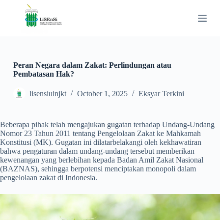
S
k
i
p
t
o
c
Peran Negara dalam Zakat: Perlindungan atau
o
Pembatasan Hak?
n
t
lisensiuinjkt
October 1, 2025
Eksyar Terkini
e
n
t
Beberapa pihak telah mengajukan gugatan terhadap Undang-Undang
Nomor 23 Tahun 2011 tentang Pengelolaan Zakat ke Mahkamah
Konstitusi (MK). Gugatan ini dilatarbelakangi oleh kekhawatiran
bahwa pengaturan dalam undang-undang tersebut memberikan
kewenangan yang berlebihan kepada Badan Amil Zakat Nasional
(BAZNAS), sehingga berpotensi menciptakan monopoli dalam
pengelolaan zakat di Indonesia.