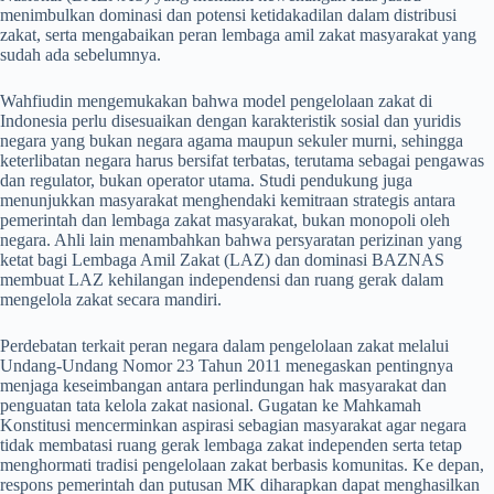
menimbulkan dominasi dan potensi ketidakadilan dalam distribusi
zakat, serta mengabaikan peran lembaga amil zakat masyarakat yang
sudah ada sebelumnya.
Wahfiudin mengemukakan bahwa model pengelolaan zakat di
Indonesia perlu disesuaikan dengan karakteristik sosial dan yuridis
negara yang bukan negara agama maupun sekuler murni, sehingga
keterlibatan negara harus bersifat terbatas, terutama sebagai pengawas
dan regulator, bukan operator utama. Studi pendukung juga
menunjukkan masyarakat menghendaki kemitraan strategis antara
pemerintah dan lembaga zakat masyarakat, bukan monopoli oleh
negara. Ahli lain menambahkan bahwa persyaratan perizinan yang
ketat bagi Lembaga Amil Zakat (LAZ) dan dominasi BAZNAS
membuat LAZ kehilangan independensi dan ruang gerak dalam
mengelola zakat secara mandiri.
Perdebatan terkait peran negara dalam pengelolaan zakat melalui
Undang-Undang Nomor 23 Tahun 2011 menegaskan pentingnya
menjaga keseimbangan antara perlindungan hak masyarakat dan
penguatan tata kelola zakat nasional. Gugatan ke Mahkamah
Konstitusi mencerminkan aspirasi sebagian masyarakat agar negara
tidak membatasi ruang gerak lembaga zakat independen serta tetap
menghormati tradisi pengelolaan zakat berbasis komunitas. Ke depan,
respons pemerintah dan putusan MK diharapkan dapat menghasilkan