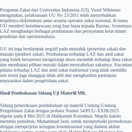
Pengamat Zakat dari Universitas Indonesia (UI), Yusuf Wibisono
mengatakan, pelaksanaan UU No 23/2011 telah menyebabkan
terjadinya diskriminasi antar sesama operator zakat nasional, di mana
UU memberi keistimewaan yang luar biasa kepada Baznas. Sementara
LAZ menghadapi berbagai pembatasan dan persyaratan ketat dalam
pendirian dan operasionalnya.
UU ini juga berdampak negatif pada mustahik (penerima zakat) dan
muzaki (pemberi zakat). Pembatasan terhadap LAZ dan amil zakat
yang boleh beroperasi mengurangi akses mustahik terhadap dana zakat
dan membatasi pilihan muzaki dalam menyalurkan zakatnya. Ancaman
pidana terhadap LAZ dan amil zakat tradisional yang tidak memiliki
izin resmi juga dianggap tidak adil dan menghambat partisipasi
masyarakat dalam pengelolaan zakat.
Hasil Pembahasan Sidang Uji Materiil MK
Sidang pemeriksaan pendahuluan uji materiil Undang-Undang
Pengelolaan Zakat dengan perkara Nomor 54/PUU-XXIII/2025
digelar pada 8 Mei 2025 di Mahkamah Konstitusi. Majelis hakim
meminta pemohon, Muhammad Jazir, untuk memperbaiki permohonan
dengan memperjelas kerugian konstitusional yang dialami akibat
berlakunya norma-norma yang diuji. Hakim Ridwan Mansyur dan