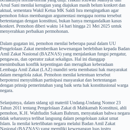
Arsul Sani menilai kerugian yang diajukan masih belum konkret dan
aktual, sementara Wakil Ketua MK Saldi Isra mengingatkan agar
pemohon fokus membangun argumentasi mengapa norma tersebut
bertentangan dengan konstitusi, bukan hanya mengandalkan kasus
konkret. Pemohon diberi waktu 14 hari hingga 21 Mei 2025 untuk
menyerahkan perbaikan permohonan.
Dalam gugatan ini, pemohon menilai beberapa pasal dalam UU
Pengelolaan Zakat memberikan kewenangan berlebihan kepada Badan
Amil Zakat Nasional (BAZNAS) yang menjalankan fungsi pengatur,
pengawas, dan operator zakat sekaligus. Hal ini dianggap
menimbulkan konflik kepentingan dan merugikan keberadaan
Lembaga Amil Zakat (LAZ) mandiri serta membatasi hak masyarakat
dalam mengelola zakat. Pemohon menilai ketentuan tersebut
berpotensi menyulitkan partisipasi masyarakat dan bertentangan
dengan prinsip pemerintahan yang baik serta hak konstitusional warga
negara.
Selanjutnya, dalam sidang uji materiil Undang-Undang Nomor 23
Tahun 2011 tentang Pengelolaan Zakat di Mahkamah Konstitusi, ahli
pemohon, K.H. Wahfiudin Sakam Bahrum, menyatakan bahwa negara
tidak seharusnya terlibat langsung dalam pengelolaan zakat umat
Islam. Ia menilai keterlibatan negara melalui Badan Amil Zakat
Nasional (BAZNAS) yang memiliki kewenangan luas justru