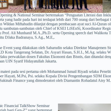
 Opening & National Seminar bertemakan “Penguatan Literasi dan Inkl
ta yang hadir pada hari ini terdapat lebih dari 700 orang dari berbaga
 dan Wildan Miftahudin dilanjut dengan pembacaan ayat suci Al-Qura
u sambutan-sambutan oleh Chief of KSEI LiSEnSi, Koordinator Regio
 Prof. Ali Munhanif M.A.,Ph.D. serta Opening speech dari Walikota Ta
tu DJaka Badranaya, S.Ag., M.E,.
he Event yang dilakukan oleh Sabarudin selaku Direktur Manajemen S
AKD Kota Tangerang Selatan, Dr. Asyari Hasan, S.H.I., M.Ag. selak
selaku perwakilan dosen Fakultas Ekonomi dan Bisnis, dan ditandai de
n UIN Syarif Hidayatullah Jakarta.
n materi pada sesi pertama oleh Mohammad Ismail Riyadi selaku Penelit
ber Hayati, M.Psi, Psi. selaku Kepala Divisi Pengembangan SDM Eko
i Sakinah Finance yang dimoderatori oleh Diamantin Rohadatul Aisy M.
amic Financial TalkShow Seminar
iah bagi Gen-Z” yang bertempat