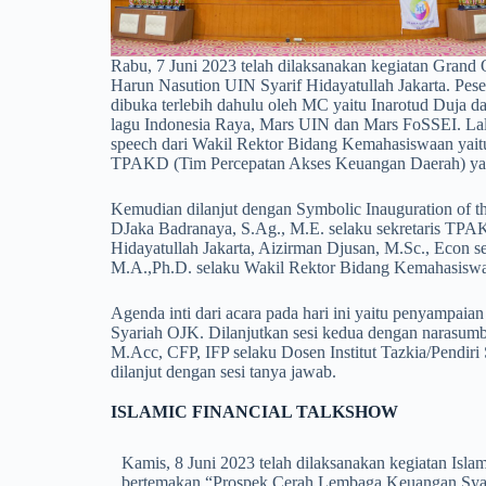
Rabu, 7 Juni 2023 telah dilaksanakan kegiatan Grand
Harun Nasution UIN Syarif Hidayatullah Jakarta. Peser
dibuka terlebih dahulu oleh MC yaitu Inarotud Duja
lagu Indonesia Raya, Mars UIN dan Mars FoSSEI. Lal
speech dari Wakil Rektor Bidang Kemahasiswaan yaitu
TPAKD (Tim Percepatan Akses Keuangan Daerah) yai
Kemudian dilanjut dengan Symbolic Inauguration of t
DJaka Badranaya, S.Ag., M.E. selaku sekretaris TP
Hidayatullah Jakarta, Aizirman Djusan, M.Sc., Econ 
M.A.,Ph.D. selaku Wakil Rektor Bidang Kemahasiswaa
Agenda inti dari acara pada hari ini yaitu penyampaia
Syariah OJK. Dilanjutkan sesi kedua dengan narasum
M.Acc, CFP, IFP selaku Dosen Institut Tazkia/Pendir
dilanjut dengan sesi tanya jawab.
ISLAMIC FINANCIAL TALKSHOW
Kamis, 8 Juni 2023 telah dilaksanakan kegiatan Isl
bertemakan “Prospek Cerah Lembaga Keuangan Syar