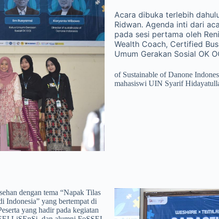
Acara dibuka terlebih dahul
Ridwan. Agenda inti dari ac
pada sesi pertama oleh Reni
Wealth Coach, Certified Bus
Umum Gerakan Sosial OK OC
of Sustainable of Danone Indones
mahasiswi UIN Syarif Hidayatullah
rasehan dengan tema “Napak Tilas
 Indonesia” yang bertempat di
Peserta yang hadir pada kegiatan
KSEI LiSEnSi, dan alumni FoSSEI.