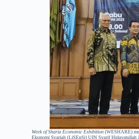
Week of Sharia Economic Exhibition
(WESHARE) merupa
Ekonomi Syariah (LiSEnSi) UIN Syarif Hidayatullah