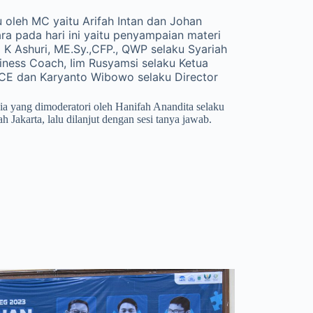
u oleh MC yaitu Arifah Intan dan Johan
ara pada hari ini yaitu penyampaian materi
 K Ashuri, ME.Sy.,CFP., QWP selaku Syariah
iness Coach, Iim Rusyamsi selaku Ketua
E dan Karyanto Wibowo selaku Director
ia yang dimoderatori oleh Hanifah Anandita selaku
 Jakarta, lalu dilanjut dengan sesi tanya jawab.