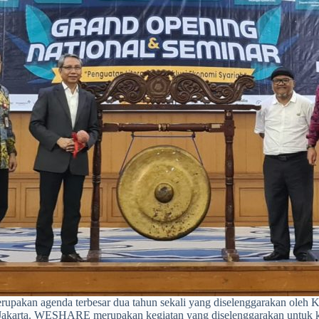
kan agenda terbesar dua tahun sekali yang diselenggarakan oleh K
 Jakarta. WESHARE merupakan kegiatan yang diselenggarakan untuk 