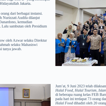
Hidayatullah Jakarta.
 orang dari berbagai instansi.
 Nurizzati Audifa dilanjut
 Danardono, kemudian
 Lalu sambutan oleh Presidium
 Show oleh Azwar selaku Direktur
 Rahmah selaku Mahasiswi
si tanya jawab.
Jum’at, 9 Juni 2023 telah dilaks
Halal Food, Halal Tourism, Isla
di beberapa ruang kelas FEB Baru
pada hari ini terdapat 73 orang d
Halal Food
dihadiri oleh 20 ora