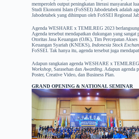
memperoleh output peningkatan literasi masyarakat l
Studi Ekonomi Islam (FoSSEI) Jabodetabek adalah age
Jabodetabek yang dihimpun oleh FoSSEI Regional Ja
Agenda WESHARE x TEMILREG 2023 berlangsung selama 
Agenda tersebut mendapatkan dukungan yang sangat pos
Otoritas Jasa Keuangan (OJK), Tim Percepatan Aks
Keuangan Syariah (KNEKS),
Indonesia Stock Excha
FoSSEI. Tak hanya itu, agenda tersebut juga mendapa
Adapun rangkaian agenda WESHARE x TEMILREG 20
Workshop,
Sarasehan dan
Awarding
. Adapun agenda pe
Poster, Creative Video, dan Business Plan.
GRAND OPENING & NATIONAL SEMINAR