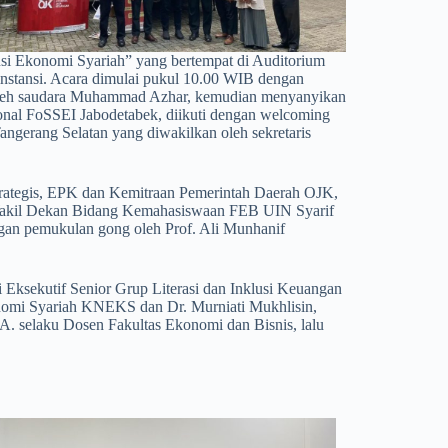
usi Ekonomi Syariah” yang bertempat di Auditorium
i instansi. Acara dimulai pukul 10.00 WIB dengan
n oleh saudara Muhammad Azhar, kemudian menyanyikan
nal FoSSEI Jabodetabek, diikuti dengan welcoming
ngerang Selatan yang diwakilkan oleh sekretaris
trategis, EPK dan Kemitraan Pemerintah Daerah OJK,
u Wakil Dekan Bidang Kemahasiswaan FEB UIN Syarif
ngan pemukulan gong oleh Prof. Ali Munhanif
i Eksekutif Senior Grup Literasi dan Inklusi Keuangan
nomi Syariah KNEKS dan Dr. Murniati Mukhlisin,
A. selaku Dosen Fakultas Ekonomi dan Bisnis, lalu