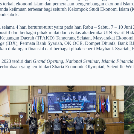
uas terkait ekonomi islam dan pemerataan pengembangan ekonomi islam
nda keilmuan terbesar bagi seluruh Kelompok Studi Ekonomi Islam (K
bodetabek.
4 hari berturut-turut yaitu pada hari Rabu – Sabtu, 7 – 10 Juni 20
itif dari berbagai pihak mulai dari civitas akademika UIN Syarif Hida
es Keuangan Daerah (TPAKD) Tangerang Selatan, Masyarakat Ekonomi
nge
(IDX), Permata Bank Syariah, OK OCE, Dompet Dhuafa, Bank BJB Sy
tkan dukungan finansial dari berbagai pihak seperti Maybank Syaria
23 terdiri dari
Grand Opening
,
National Seminar
,
Islamic Financia
rlombaan yang terdiri dari Sharia Economic Olympiad, Scientific Writ