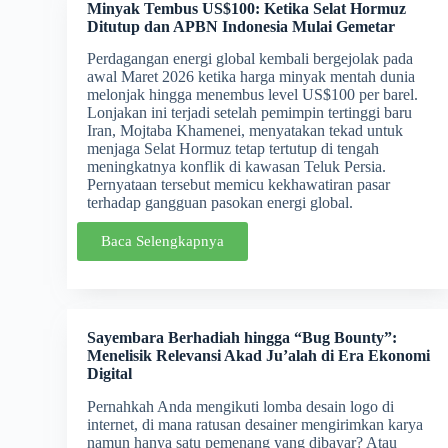
Minyak Tembus US$100: Ketika Selat Hormuz
Ditutup dan APBN Indonesia Mulai Gemetar
Perdagangan energi global kembali bergejolak pada
awal Maret 2026 ketika harga minyak mentah dunia
melonjak hingga menembus level US$100 per barel.
Lonjakan ini terjadi setelah pemimpin tertinggi baru
Iran, Mojtaba Khamenei, menyatakan tekad untuk
menjaga Selat Hormuz tetap tertutup di tengah
meningkatnya konflik di kawasan Teluk Persia.
Pernyataan tersebut memicu kekhawatiran pasar
terhadap gangguan pasokan energi global.
Baca Selengkapnya
Sayembara Berhadiah hingga “Bug Bounty”:
Menelisik Relevansi Akad Ju’alah di Era Ekonomi
Digital
Pernahkah Anda mengikuti lomba desain logo di
internet, di mana ratusan desainer mengirimkan karya
namun hanya satu pemenang yang dibayar? Atau