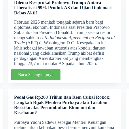
D
ilema Resiprokal Prabowo-Trump: Antara
Liberalisasi 99% Produk AS dan Ujian Diplomasi
Bebas Aktif
Februari 2026 menjadi tonggak sejarah baru bagi
diplomasi ekonomi Indonesia saat Presiden Prabowo
Subianto dan Presiden Donald J. Trump secara resmi
mengesahkan
U.S.-Indonesia Agreement on Reciprocal
Trade
(ART) di Washington D.C. Kesepakatan ini
lahir sebagai jawaban strategis atas kondisi darurat
nasional yang dideklarasikan Trump akibat defisit
perdagangan Amerika Serikat yang membengkak
hingga 23,7 miliar dolar AS pada tahun 2025.
Baca Selengkapnya
Pedal Gas Rp200 Triliun dan Rem Cukai Rokok:
Langkah Bijak Menkeu Purbaya atau Taruhan
Berisiko atas Pertumbuhan Ekonomi dan
Kesehatan?
Purbaya Yudhi Sadewa sebagai Menteri Keuangan
meluncurkan kebijakan besar berupa penyuntikan dana