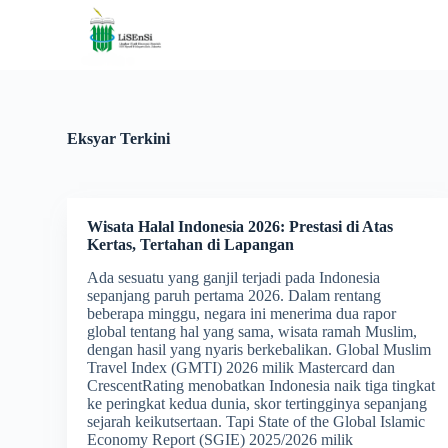
S
k
i
p
t
o
c
Eksyar Terkini
o
n
t
e
n
Wisata Halal Indonesia 2026: Prestasi di Atas
t
Kertas, Tertahan di Lapangan
Ada sesuatu yang ganjil terjadi pada Indonesia
sepanjang paruh pertama 2026. Dalam rentang
beberapa minggu, negara ini menerima dua rapor
global tentang hal yang sama, wisata ramah Muslim,
dengan hasil yang nyaris berkebalikan. Global Muslim
Travel Index (GMTI) 2026 milik Mastercard dan
CrescentRating menobatkan Indonesia naik tiga tingkat
ke peringkat kedua dunia, skor tertingginya sepanjang
sejarah keikutsertaan. Tapi State of the Global Islamic
Economy Report (SGIE) 2025/2026 milik