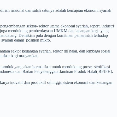
irian nasional dan salah satunya adalah kemajuan ekonomi syariah
pengembangan sektor- sektor utama ekonomi syariah, seperti industri
riah juga mendukung pemberdayaan UMKM dan lapangan kerja yang
a mendatang. Demikian pula dengan komitmen pemerintah terhadap
yariah dalam position mikro.
ara sektor keuangan syariah, sektor riil halal, dan lembaga sosial
anfaat bagi masyarakat.
tu produk yang akan bermanfaat untuk mendukung proses sertifikasi
ank Indonesia dan Badan Penyelenggara Jaminan Produk Halal( BPJPH).
arya inovatif dan produktif sehingga sistem ekonomi dan keuangan