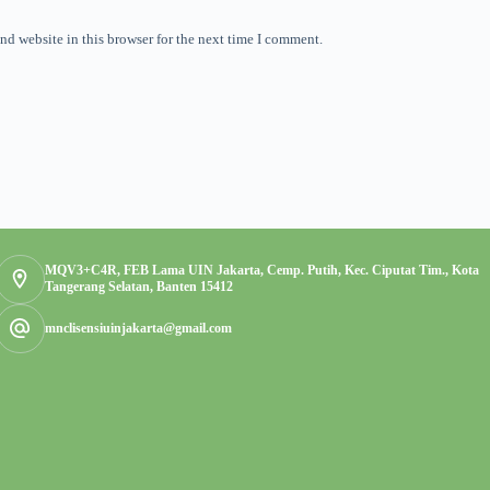
nd website in this browser for the next time I comment.
MQV3+C4R, FEB Lama UIN Jakarta, Cemp. Putih, Kec. Ciputat Tim., Kota
Tangerang Selatan, Banten 15412
mnclisensiuinjakarta@gmail.com