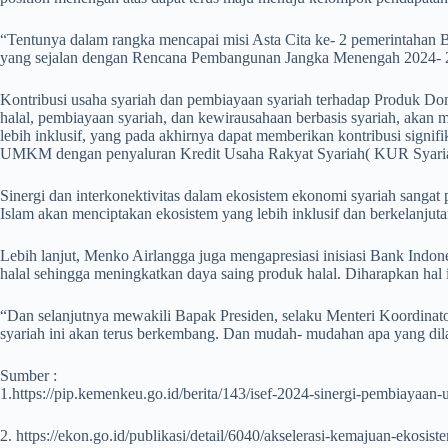
“Tentunya dalam rangka mencapai misi Asta Cita ke- 2 pemerintahan 
yang sejalan dengan Rencana Pembangunan Jangka Menengah 2024- 2
Kontribusi usaha syariah dan pembiayaan syariah terhadap Produk Dom
halal, pembiayaan syariah, dan kewirausahaan berbasis syariah, ak
lebih inklusif, yang pada akhirnya dapat memberikan kontribusi sign
UMKM dengan penyaluran Kredit Usaha Rakyat Syariah( KUR Syariah
Sinergi dan interkonektivitas dalam ekosistem ekonomi syariah sangat 
Islam akan menciptakan ekosistem yang lebih inklusif dan berkelanju
Lebih lanjut, Menko Airlangga juga mengapresiasi inisiasi Bank Indone
halal sehingga meningkatkan daya saing produk halal. Diharapkan hal 
“Dan selanjutnya mewakili Bapak Presiden, selaku Menteri Koordinat
syariah ini akan terus berkembang. Dan mudah- mudahan apa yang di
Sumber :
1.https://pip.kemenkeu.go.id/berita/143/isef-2024-sinergi-pembiayaan
2. https://ekon.go.id/publikasi/detail/6040/akselerasi-kemajuan-ekos