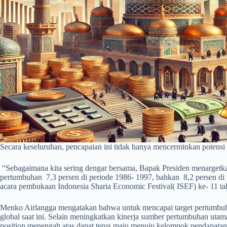
Secara keseluruhan, pencapaian ini tidak hanya mencerminkan potensi 
“Sebagaimana kita sering dengar bersama, Bapak Presiden menargetkan
pertumbuhan 7,3 persen di periode 1986- 1997, bahkan 8,2 persen di
acara pembukaan Indonesia Sharia Economic Festival( ISEF) ke- 11 ta
Menko Airlangga mengatakan bahwa untuk mencapai target pertumbuhan
global saat ini. Selain meningkatkan kinerja sumber pertumbuhan utama
position menengah atas dapat terus maju menuju kelompok pendapatan 