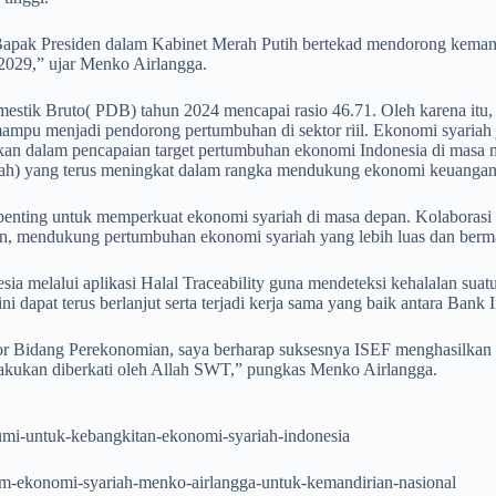
Bapak Presiden dalam Kabinet Merah Putih bertekad mendorong kemand
029,” ujar Menko Airlangga.
estik Bruto( PDB) tahun 2024 mencapai rasio 46.71. Oleh karena itu, 
an mampu menjadi pendorong pertumbuhan di sektor riil. Ekonomi sya
ifikan dalam pencapaian target pertumbuhan ekonomi Indonesia di mas
) yang terus meningkat dalam rangka mendukung ekonomi keuangan s
penting untuk memperkuat ekonomi syariah di masa depan. Kolaborasi ant
tan, mendukung pertumbuhan ekonomi syariah yang lebih luas dan berm
sia melalui aplikasi Halal Traceability guna mendeteksi kehalalan sua
ini dapat terus berlanjut serta terjadi kerja sama yang baik antara B
or Bidang Perekonomian, saya berharap suksesnya ISEF menghasilkan k
lakukan diberkati oleh Allah SWT,” pungkas Menko Airlangga.
-umi-untuk-kebangkitan-ekonomi-syariah-indonesia
istem-ekonomi-syariah-menko-airlangga-untuk-kemandirian-nasional