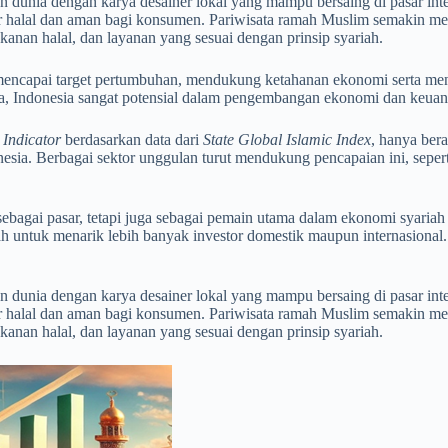
tian dunia dengan karya desainer lokal yang mampu bersaing di pasar in
 halal dan aman bagi konsumen. Pariwisata ramah Muslim semakin men
anan halal, dan layanan yang sesuai dengan prinsip syariah.
 mencapai target pertumbuhan, mendukung ketahanan ekonomi serta me
, Indonesia sangat potensial dalam pengembangan ekonomi dan keuan
Indicator
berdasarkan data dari
State Global Islamic Index
, hanya ber
sia. Berbagai sektor unggulan turut mendukung pencapaian ini, sepert
bagai pasar, tetapi juga sebagai pemain utama dalam ekonomi syariah g
riah untuk menarik lebih banyak investor domestik maupun internasiona
tian dunia dengan karya desainer lokal yang mampu bersaing di pasar in
 halal dan aman bagi konsumen. Pariwisata ramah Muslim semakin men
anan halal, dan layanan yang sesuai dengan prinsip syariah.