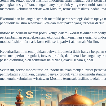
Selain itu, sektor modest fashion Indonesia telah menjadi pusat perha
peningkatan signifikan, dengan banyak produk yang memenuhi standar
memenuhi kebutuhan wisatawan Muslim, termasuk fasilitas ibadah, mak
Ekonomi dan keuangan syariah memiliki peran strategis dalam upaya
penduduk muslim sebanyak 87% dan merupakan yang terbesar di dunia
Indonesia berhasil meraih posisi ketiga dalam
Global Islamic Economy 
perkembangan pesat ekosistem ekonomi dan keuangan syariah di Indone
modest fashion, farmasi, kosmetik, serta pariwisata ramah Muslim.
Keberhasilan ini menunjukkan bahwa Indonesia tidak hanya berperan se
terus memperkuat regulasi, inovasi produk, dan literasi keuangan sya
pesat, didukung oleh sertifikasi halal yang diakui secara global.
Selain itu, sektor modest fashion Indonesia telah menjadi pusat perha
peningkatan signifikan, dengan banyak produk yang memenuhi standar
memenuhi kebutuhan wisatawan Muslim, termasuk fasilitas ibadah, mak