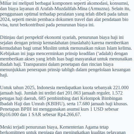
Miliar ini meliputi berbagai komponen seperti akomodasi, konsumsi,
dan biaya layanan di Arafah-Muzdalifah-Mina (Armuzna). Selain itu,
penggunaan optimal terhadap peralatan yang telah dibeli pada tahun
2024, seperti mesin pembaca dokumen travel dan alat pendataan bio
visa, turut berkontribusi pada penurunan biaya ini.
Ditinjau dari perspektif ekonomi syariah, penurunan biaya haji ini
sejalan dengan prinsip kemaslahatan (maslahah) karena memberikan
kemudahan bagi umat Muslim untuk menunaikan rukun Islam kelima.
Kebijakan ini juga mencerminkan prinsip keadilan (‘adalah) dengan
memberikan akses yang lebih luas bagi masyarakat untuk menunaikan
ibadah haji. Transparansi dalam penetapan dan rincian biaya
menunjukkan penerapan prinsip tabligh dalam pengelolaan keuangan
haji.
Untuk tahun 2025, Indonesia mendapatkan kuota sebanyak 221.000
jamaah haji. Jumlah ini terdiri dari 201.063 jamaah reguler, 1.572
petugas haji daerah, 685 pembimbing dari Kelompok Bimbingan
Ibadah Haji dan Umrah (KBIHU), serta 17.680 jamaah haji khusus.
Penetapan BPIH ini menggunakan asumsi kurs 1 USD sebesar
Rp16.000 dan 1 SAR sebesar Rp4.266,67.
Meski terjadi penurunan biaya, Kementerian Agama tetap
berkomitmen untuk menjaga dan meningkatkan kualitas pelayanan