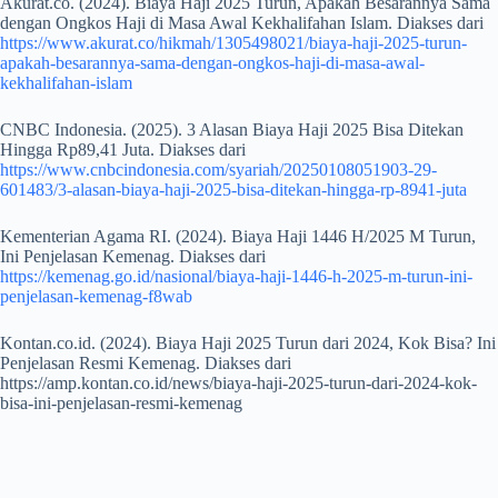
Akurat.co. (2024). Biaya Haji 2025 Turun, Apakah Besarannya Sama
dengan Ongkos Haji di Masa Awal Kekhalifahan Islam. Diakses dari
https://www.akurat.co/hikmah/1305498021/biaya-haji-2025-turun-
apakah-besarannya-sama-dengan-ongkos-haji-di-masa-awal-
kekhalifahan-islam
CNBC Indonesia. (2025). 3 Alasan Biaya Haji 2025 Bisa Ditekan
Hingga Rp89,41 Juta. Diakses dari
https://www.cnbcindonesia.com/syariah/20250108051903-29-
601483/3-alasan-biaya-haji-2025-bisa-ditekan-hingga-rp-8941-juta
Kementerian Agama RI. (2024). Biaya Haji 1446 H/2025 M Turun,
Ini Penjelasan Kemenag. Diakses dari
https://kemenag.go.id/nasional/biaya-haji-1446-h-2025-m-turun-ini-
penjelasan-kemenag-f8wab
Kontan.co.id. (2024). Biaya Haji 2025 Turun dari 2024, Kok Bisa? Ini
Penjelasan Resmi Kemenag. Diakses dari
https://amp.kontan.co.id/news/biaya-haji-2025-turun-dari-2024-kok-
bisa-ini-penjelasan-resmi-kemenag