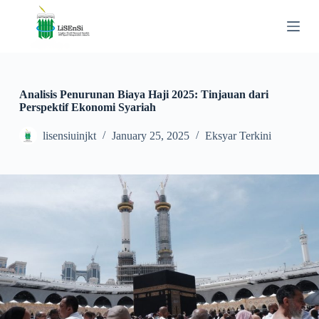
S
k
i
p
t
o
c
Analisis Penurunan Biaya Haji 2025: Tinjauan dari
o
Perspektif Ekonomi Syariah
n
t
lisensiuinjkt
January 25, 2025
Eksyar Terkini
e
n
t