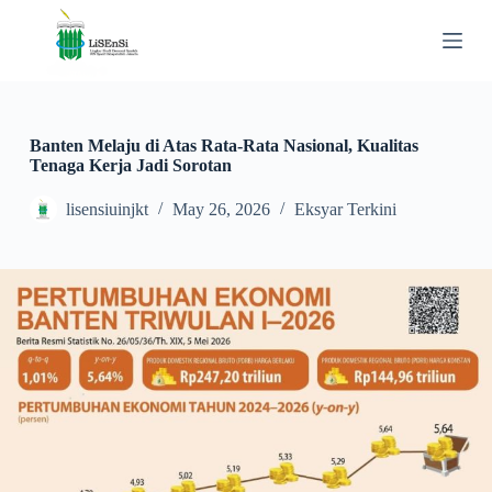
S
k
i
p
t
o
c
Banten Melaju di Atas Rata-Rata Nasional, Kualitas
o
Tenaga Kerja Jadi Sorotan
n
t
lisensiuinjkt
May 26, 2026
Eksyar Terkini
e
n
t