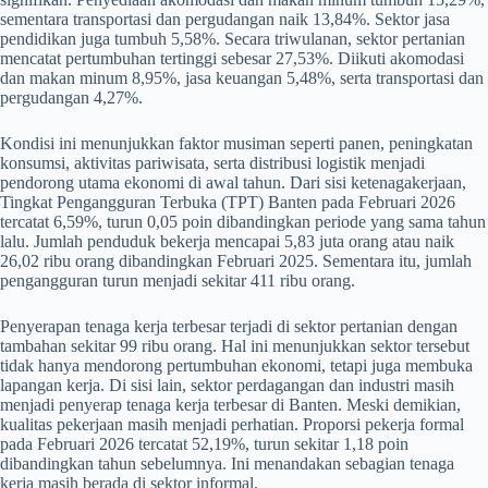
sementara transportasi dan pergudangan naik 13,84%. Sektor jasa
pendidikan juga tumbuh 5,58%. Secara triwulanan, sektor pertanian
mencatat pertumbuhan tertinggi sebesar 27,53%. Diikuti akomodasi
dan makan minum 8,95%, jasa keuangan 5,48%, serta transportasi dan
pergudangan 4,27%.
Kondisi ini menunjukkan faktor musiman seperti panen, peningkatan
konsumsi, aktivitas pariwisata, serta distribusi logistik menjadi
pendorong utama ekonomi di awal tahun. Dari sisi ketenagakerjaan,
Tingkat Pengangguran Terbuka (TPT) Banten pada Februari 2026
tercatat 6,59%, turun 0,05 poin dibandingkan periode yang sama tahun
lalu. Jumlah penduduk bekerja mencapai 5,83 juta orang atau naik
26,02 ribu orang dibandingkan Februari 2025. Sementara itu, jumlah
pengangguran turun menjadi sekitar 411 ribu orang.
Penyerapan tenaga kerja terbesar terjadi di sektor pertanian dengan
tambahan sekitar 99 ribu orang. Hal ini menunjukkan sektor tersebut
tidak hanya mendorong pertumbuhan ekonomi, tetapi juga membuka
lapangan kerja. Di sisi lain, sektor perdagangan dan industri masih
menjadi penyerap tenaga kerja terbesar di Banten. Meski demikian,
kualitas pekerjaan masih menjadi perhatian. Proporsi pekerja formal
pada Februari 2026 tercatat 52,19%, turun sekitar 1,18 poin
dibandingkan tahun sebelumnya. Ini menandakan sebagian tenaga
kerja masih berada di sektor informal.