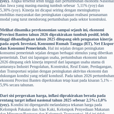
(yoy).
Angka tersebut lebih tinggi dari pertumbuhan ekonomi Nasional
dan Jawa yang masing-masing tumbuh sebesar 5,11% (yoy) dan
5,30% (yoy). Kinerja ini dicapai seiring dengan meningkatnya
mobilitas masyarakat dan peningkatan capaian realisasi penanaman
modal yang turut mendorong pertumbuhan pada sektor konstruksi.
Melihat dinamika perekonomian sampai sejauh ini, ekonomi
Provinsi Banten tahun 2026 diprakirakan tumbuh positif, lebih
tinggi dibandingkan tahun 2025 ditopang oleh penguatan kinerja
pada aspek Investasi, Konsumsi Rumah Tangga (RT), Net Ekspor
dan Konsumsi Pemerintah.
Hal ini sejalan dengan peningkatan
konsumsi pemerintah sejalan dengan berbagai stimulus yang diberikan
pemerintah. Dari sisi lapangan usaha, pertumbuhan ekonomi tahun
2026 ditopang oleh kinerja impresif dari lapangan usaha utama di
antaranya Industri Pengolahan, Konstruksi, Real Estate, Perdagangan,
dan Transportasi sejalan dengan peningkatan aktivitas ekonomi dan
dukungan kondisi yang relatif kondusif. Pada tahun 2026 pertumbuhan
ekonomi Provinsi Banten diperkirakan tetap kuat pada kisaran 5,1% –
5,9% secara tahunan.
Dari sisi pergerakan harga, inflasi diprakirakan berada pada
rentang target inflasi nasional tahun 2025 sebesar 2,5%±1,0%
(yoy).
Kondisi ini dipengaruhi melandainya tekanan harga pada
Kelompok Pakaian dan Alas Kaki, Kelompok Penyediaan Makanan
dan Minuman/Restoran dan Kelompok Transportasi. Hal ini tidak