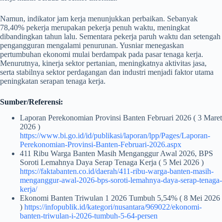
Namun, indikator jam kerja menunjukkan perbaikan. Sebanyak
78,40% pekerja merupakan pekerja penuh waktu, meningkat
dibandingkan tahun lalu. Sementara pekerja paruh waktu dan setengah
pengangguran mengalami penurunan. Yusniar menegaskan
pertumbuhan ekonomi mulai berdampak pada pasar tenaga kerja.
Menurutnya, kinerja sektor pertanian, meningkatnya aktivitas jasa,
serta stabilnya sektor perdagangan dan industri menjadi faktor utama
peningkatan serapan tenaga kerja.
Sumber/Referensi:
Laporan Perekonomian Provinsi Banten Februari 2026 ( 3 Maret
2026 )
https://www.bi.go.id/id/publikasi/laporan/lpp/Pages/Laporan-
Perekonomian-Provinsi-Banten-Februari-2026.aspx
411 Ribu Warga Banten Masih Menganggur Awal 2026, BPS
Soroti Lemahnya Daya Serap Tenaga Kerja ( 5 Mei 2026 )
https://faktabanten.co.id/daerah/411-ribu-warga-banten-masih-
menganggur-awal-2026-bps-soroti-lemahnya-daya-serap-tenaga-
kerja/
Ekonomi Banten Triwulan 1 2026 Tumbuh 5,54% ( 8 Mei 2026
)
https://infopublik.id/kategori/nusantara/969022/ekonomi-
banten-triwulan-i-2026-tumbuh-5-64-persen