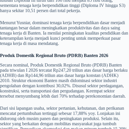
lulusan Diploma III turun dari 106 ribu menjadi 85 ribu orang,
sementara tenaga kerja berpendidikan tinggi (Diploma IV hingga S3)
hanya sekitar 10,51 persen dari total pekerja.
Menurut Yusniar, dominasi tenaga kerja berpendidikan dasar menjadi
tantangan besar dalam meningkatkan produktivitas dan daya saing
tenaga kerja di Banten. Ia menilai peningkatan kualitas pendidikan dan
keterampilan kerja menjadi kunci penting untuk memperkuat pasar
tenaga kerja di masa mendatang.
Produk Domestik Regional Bruto (PDRB) Banten 2026
Secara nominal, Produk Domestik Regional Bruto (PDRB) Banten
pada triwulan I 2026 tercatat Rp247,20 triliun atas dasar harga berlaku
(ADHB) dan Rp144,96 triliun atas dasar harga konstan (ADHK)
2010. Struktur ekonomi Banten masih didominasi sektor industri
pengolahan dengan kontribusi 30,02%. Disusul sektor perdagangan,
konstruksi, serta transportasi dan pergudangan. Keempat sektor
tersebut menyumbang lebih dari 70% terhadap perekonomian daerah.
Dari sisi lapangan usaha, sektor pertanian, kehutanan, dan perikanan
mencatat pertumbuhan tertinggi sebesar 17,88% yoy. Lonjakan ini
didorong oleh musim panen dan peningkatan produksi. Selain itu,
sektor yang berkaitan dengan mobilitas masyarakat juga tumbuh
signifikan. Penyediaan akomodasi dan makan minum tumbuh 15,29%,