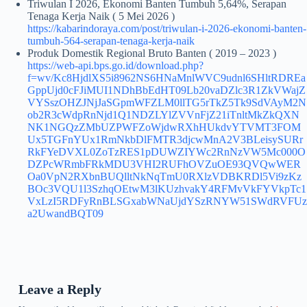
Triwulan I 2026, Ekonomi Banten Tumbuh 5,64%, Serapan
Tenaga Kerja Naik ( 5 Mei 2026 )
https://kabarindoraya.com/post/triwulan-i-2026-ekonomi-banten-
tumbuh-564-serapan-tenaga-kerja-naik
Produk Domestik Regional Bruto Banten ( 2019 – 2023 )
https://web-api.bps.go.id/download.php?
f=wv/Kc8HjdlXS5i8962NS6HNaMnlWVC9udnl6SHltRDREa
GppUjd0cFJiMUI1NDhBbEdHT09Lb20vaDZlc3R1ZkVWajZ
VYSszOHZJNjJaSGpmWFZLM0llTG5rTkZ5Tk9SdVAyM2N
ob2R3cWdpRnNjd1Q1NDZLYlZVVnFjZ21iTnltMkZkQXN
NK1NGQzZMbUZPWFZoWjdwRXhHUkdvYTVMT3FOM
Ux5TGFnYUx1RmNkbDlFMTR3djcwMnA2V3BLeisySURr
RkFYeDVXL0ZoTzRES1pDUWZIYWc2RnNzVW5Mc000O
DZPcWRmbFRkMDU3VHI2RUFhOVZuOE93QVQwWER
Oa0VpN2RXbnBUQlltNkNqTmU0RXlzVDBKRDl5Vi9zKz
BOc3VQU1l3SzhqOEtwM3lKUzhvakY4RFMvVkFYVkpTc1
VxLzI5RDFyRnBLSGxabWNaUjdYSzRNYW51SWdRVFUz
a2UwandBQT09
Leave a Reply