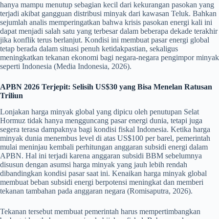
hanya mampu menutup sebagian kecil dari kekurangan pasokan yang
terjadi akibat gangguan distribusi minyak dari kawasan Teluk. Bahkan
sejumlah analis memperingatkan bahwa krisis pasokan energi kali ini
dapat menjadi salah satu yang terbesar dalam beberapa dekade terakhir
jika konflik terus berlanjut. Kondisi ini membuat pasar energi global
tetap berada dalam situasi penuh ketidakpastian, sekaligus
meningkatkan tekanan ekonomi bagi negara-negara pengimpor minyak
seperti Indonesia (Media Indonesia, 2026).
APBN 2026 Terjepit: Selisih US$30 yang Bisa Menelan Ratusan
Triliun
Lonjakan harga minyak global yang dipicu oleh penutupan Selat
Hormuz tidak hanya mengguncang pasar energi dunia, tetapi juga
segera terasa dampaknya bagi kondisi fiskal Indonesia. Ketika harga
minyak dunia menembus level di atas US$100 per barel, pemerintah
mulai meninjau kembali perhitungan anggaran subsidi energi dalam
APBN. Hal ini terjadi karena anggaran subsidi BBM sebelumnya
disusun dengan asumsi harga minyak yang jauh lebih rendah
dibandingkan kondisi pasar saat ini. Kenaikan harga minyak global
membuat beban subsidi energi berpotensi meningkat dan memberi
tekanan tambahan pada anggaran negara (Romisaputra, 2026).
Tekanan tersebut membuat pemerintah harus mempertimbangkan