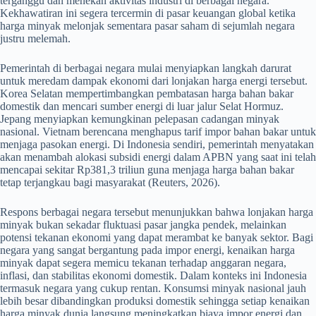
terganggu dan menekan aktivitas industri di berbagai negara.
Kekhawatiran ini segera tercermin di pasar keuangan global ketika
harga minyak melonjak sementara pasar saham di sejumlah negara
justru melemah.
Pemerintah di berbagai negara mulai menyiapkan langkah darurat
untuk meredam dampak ekonomi dari lonjakan harga energi tersebut.
Korea Selatan mempertimbangkan pembatasan harga bahan bakar
domestik dan mencari sumber energi di luar jalur Selat Hormuz.
Jepang menyiapkan kemungkinan pelepasan cadangan minyak
nasional. Vietnam berencana menghapus tarif impor bahan bakar untuk
menjaga pasokan energi. Di Indonesia sendiri, pemerintah menyatakan
akan menambah alokasi subsidi energi dalam APBN yang saat ini telah
mencapai sekitar Rp381,3 triliun guna menjaga harga bahan bakar
tetap terjangkau bagi masyarakat (Reuters, 2026).
Respons berbagai negara tersebut menunjukkan bahwa lonjakan harga
minyak bukan sekadar fluktuasi pasar jangka pendek, melainkan
potensi tekanan ekonomi yang dapat merambat ke banyak sektor. Bagi
negara yang sangat bergantung pada impor energi, kenaikan harga
minyak dapat segera memicu tekanan terhadap anggaran negara,
inflasi, dan stabilitas ekonomi domestik. Dalam konteks ini Indonesia
termasuk negara yang cukup rentan. Konsumsi minyak nasional jauh
lebih besar dibandingkan produksi domestik sehingga setiap kenaikan
harga minyak dunia langsung meningkatkan biaya impor energi dan