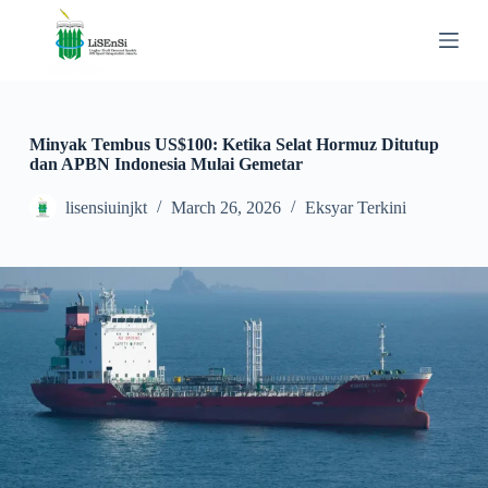
S
k
i
p
t
o
c
Minyak Tembus US$100: Ketika Selat Hormuz Ditutup
o
dan APBN Indonesia Mulai Gemetar
n
t
lisensiuinjkt
March 26, 2026
Eksyar Terkini
e
n
t