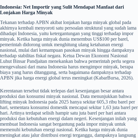
Indonesia: Net Importir yang Sulit Mendapat Manfaat dari
Lonjakan Harga Minyak
Tekanan terhadap APBN akibat lonjakan harga minyak global pada
akhirnya kembali menyoroti satu persoalan struktural yang sudah lama
dihadapi Indonesia, yaitu ketergantungan yang tinggi terhadap impor
minyak. Ketika harga minyak dunia menembus US$100 per barel,
pemerintah didorong untuk menghitung ulang ketahanan energi
nasional, mulai dari kemampuan pasokan minyak hingga dampaknya
terhadap stabilitas fiskal negara. Ketua Dewan Ekonomi Nasional
Luhut Binsar Pandjaitan menekankan bahwa pemerintah perlu segera
mengevaluasi dari mana Indonesia harus mengimpor minyak, berapa
biaya yang harus ditanggung, serta bagaimana dampaknya terhadap
APBN jika harga energi global terus meningkat (KabarBursa, 2026).
Kerentanan tersebut tidak terlepas dari kesenjangan besar antara
produksi dan konsumsi minyak nasional. Data menunjukkan bahwa
lifting minyak Indonesia pada 2025 hanya sekitar 605,3 ribu barel per
hari, sementara konsumsi domestik mencapai sekitar 1,63 juta barel per
hari. Artinya terdapat selisih hampir satu juta barel per hari antara
produksi dan kebutuhan energi dalam negeri. Kesenjangan inilah yang
membuat Indonesia sangat bergantung pada impor minyak untuk
memenuhi kebutuhan energi nasional. Ketika harga minyak dunia
meningkat atau jalur distribusi energi terganggu, dampaknya langsung