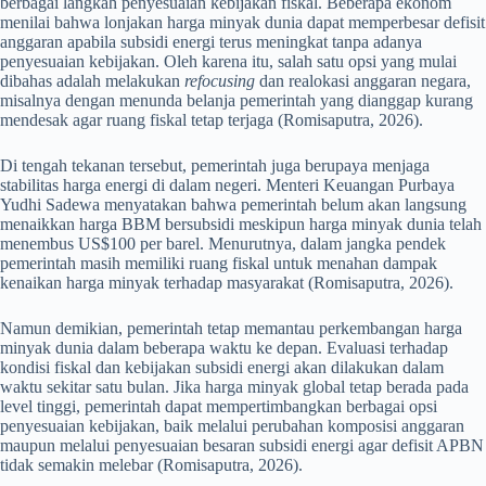
berbagai langkah penyesuaian kebijakan fiskal. Beberapa ekonom
menilai bahwa lonjakan harga minyak dunia dapat memperbesar defisit
anggaran apabila subsidi energi terus meningkat tanpa adanya
penyesuaian kebijakan. Oleh karena itu, salah satu opsi yang mulai
dibahas adalah melakukan
refocusing
dan realokasi anggaran negara,
misalnya dengan menunda belanja pemerintah yang dianggap kurang
mendesak agar ruang fiskal tetap terjaga (Romisaputra, 2026).
Di tengah tekanan tersebut, pemerintah juga berupaya menjaga
stabilitas harga energi di dalam negeri. Menteri Keuangan Purbaya
Yudhi Sadewa menyatakan bahwa pemerintah belum akan langsung
menaikkan harga BBM bersubsidi meskipun harga minyak dunia telah
menembus US$100 per barel. Menurutnya, dalam jangka pendek
pemerintah masih memiliki ruang fiskal untuk menahan dampak
kenaikan harga minyak terhadap masyarakat (Romisaputra, 2026).
Namun demikian, pemerintah tetap memantau perkembangan harga
minyak dunia dalam beberapa waktu ke depan. Evaluasi terhadap
kondisi fiskal dan kebijakan subsidi energi akan dilakukan dalam
waktu sekitar satu bulan. Jika harga minyak global tetap berada pada
level tinggi, pemerintah dapat mempertimbangkan berbagai opsi
penyesuaian kebijakan, baik melalui perubahan komposisi anggaran
maupun melalui penyesuaian besaran subsidi energi agar defisit APBN
tidak semakin melebar (Romisaputra, 2026).