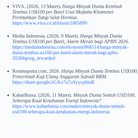
VIVA. (2026, 13 Maret).
Harga Minyak Dunia Kembali
Tembus US$100 per Barel Usai Mojtaba Khamenei
Perintahkan Tutup Selat Hormuz.
https://www.viva.co.id/bisnis/1885899
Media Indonesia. (2026, 9 Maret).
Harga Minyak Dunia
Tembus US$100 per Barel, Alarm Merah bagi APBN 2026
.
https://mediaindonesia.com/ekonomi/868114/harga-minyak-
dunia-tembus-us100-per-barel-alarm-merah-bagi-apbn-
2026#goog_rewarded
Romisaputra.com, 2026.
Harga Minyak Dunia Tembus US$100,
Pemerintah Kaji Ulang Anggaran Subsidi BBM
.
https://share.google/zGXo7a7oSyycp6tuR
KabarBursa. (2026, 11 Maret).
Minyak Dunia Sentuh USD100,
Seberapa Kuat Ketahanan Energi Indonesia?
https://www.kabarbursa.com/makro/minyak-dunia-sentuh-
usd100-seberapa-kuat-ketahanan-energi-indonesia