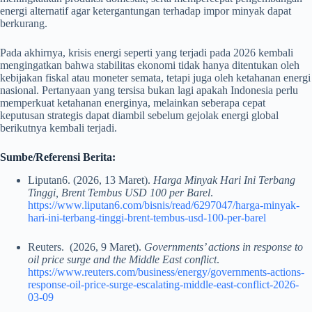
energi alternatif agar ketergantungan terhadap impor minyak dapat
berkurang.
Pada akhirnya, krisis energi seperti yang terjadi pada 2026 kembali
mengingatkan bahwa stabilitas ekonomi tidak hanya ditentukan oleh
kebijakan fiskal atau moneter semata, tetapi juga oleh ketahanan energi
nasional. Pertanyaan yang tersisa bukan lagi apakah Indonesia perlu
memperkuat ketahanan energinya, melainkan seberapa cepat
keputusan strategis dapat diambil sebelum gejolak energi global
berikutnya kembali terjadi.
Sumbe/Referensi Berita:
Liputan6. (2026, 13 Maret).
Harga Minyak Hari Ini Terbang
Tinggi, Brent Tembus USD 100 per Barel
.
https://www.liputan6.com/bisnis/read/6297047/harga-minyak-
hari-ini-terbang-tinggi-brent-tembus-usd-100-per-barel
Reuters. (2026, 9 Maret).
Governments’ actions in response to
oil price surge and the Middle East conflict
.
https://www.reuters.com/business/energy/governments-actions-
response-oil-price-surge-escalating-middle-east-conflict-2026-
03-09