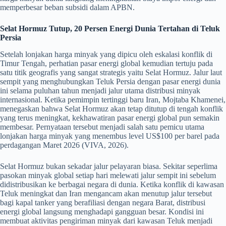
memperbesar beban subsidi dalam APBN.
Selat Hormuz Tutup, 20 Persen Energi Dunia Tertahan di Teluk
Persia
Setelah lonjakan harga minyak yang dipicu oleh eskalasi konflik di
Timur Tengah, perhatian pasar energi global kemudian tertuju pada
satu titik geografis yang sangat strategis yaitu Selat Hormuz. Jalur laut
sempit yang menghubungkan Teluk Persia dengan pasar energi dunia
ini selama puluhan tahun menjadi jalur utama distribusi minyak
internasional. Ketika pemimpin tertinggi baru Iran, Mojtaba Khamenei,
menegaskan bahwa Selat Hormuz akan tetap ditutup di tengah konflik
yang terus meningkat, kekhawatiran pasar energi global pun semakin
membesar. Pernyataan tersebut menjadi salah satu pemicu utama
lonjakan harga minyak yang menembus level US$100 per barel pada
perdagangan Maret 2026 (VIVA, 2026).
Selat Hormuz bukan sekadar jalur pelayaran biasa. Sekitar seperlima
pasokan minyak global setiap hari melewati jalur sempit ini sebelum
didistribusikan ke berbagai negara di dunia. Ketika konflik di kawasan
Teluk meningkat dan Iran mengancam akan menutup jalur tersebut
bagi kapal tanker yang berafiliasi dengan negara Barat, distribusi
energi global langsung menghadapi gangguan besar. Kondisi ini
membuat aktivitas pengiriman minyak dari kawasan Teluk menjadi