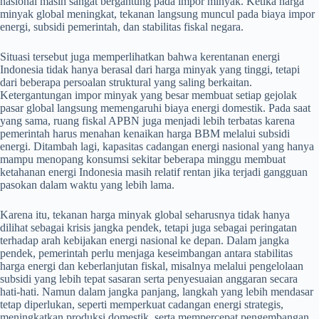
nasional masih sangat bergantung pada impor minyak. Ketika harga
minyak global meningkat, tekanan langsung muncul pada biaya impor
energi, subsidi pemerintah, dan stabilitas fiskal negara.
Situasi tersebut juga memperlihatkan bahwa kerentanan energi
Indonesia tidak hanya berasal dari harga minyak yang tinggi, tetapi
dari beberapa persoalan struktural yang saling berkaitan.
Ketergantungan impor minyak yang besar membuat setiap gejolak
pasar global langsung memengaruhi biaya energi domestik. Pada saat
yang sama, ruang fiskal APBN juga menjadi lebih terbatas karena
pemerintah harus menahan kenaikan harga BBM melalui subsidi
energi. Ditambah lagi, kapasitas cadangan energi nasional yang hanya
mampu menopang konsumsi sekitar beberapa minggu membuat
ketahanan energi Indonesia masih relatif rentan jika terjadi gangguan
pasokan dalam waktu yang lebih lama.
Karena itu, tekanan harga minyak global seharusnya tidak hanya
dilihat sebagai krisis jangka pendek, tetapi juga sebagai peringatan
terhadap arah kebijakan energi nasional ke depan. Dalam jangka
pendek, pemerintah perlu menjaga keseimbangan antara stabilitas
harga energi dan keberlanjutan fiskal, misalnya melalui pengelolaan
subsidi yang lebih tepat sasaran serta penyesuaian anggaran secara
hati-hati. Namun dalam jangka panjang, langkah yang lebih mendasar
tetap diperlukan, seperti memperkuat cadangan energi strategis,
meningkatkan produksi domestik, serta mempercepat pengembangan