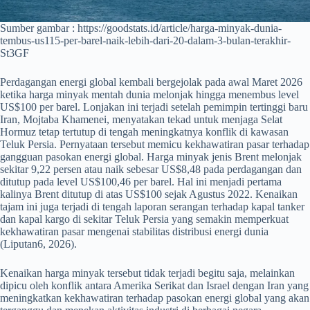
Sumber gambar : https://goodstats.id/article/harga-minyak-dunia-
tembus-us115-per-barel-naik-lebih-dari-20-dalam-3-bulan-terakhir-
St3GF
Perdagangan energi global kembali bergejolak pada awal Maret 2026
ketika harga minyak mentah dunia melonjak hingga menembus level
US$100 per barel. Lonjakan ini terjadi setelah pemimpin tertinggi baru
Iran, Mojtaba Khamenei, menyatakan tekad untuk menjaga Selat
Hormuz tetap tertutup di tengah meningkatnya konflik di kawasan
Teluk Persia. Pernyataan tersebut memicu kekhawatiran pasar terhadap
gangguan pasokan energi global. Harga minyak jenis Brent melonjak
sekitar 9,22 persen atau naik sebesar US$8,48 pada perdagangan dan
ditutup pada level US$100,46 per barel. Hal ini menjadi pertama
kalinya Brent ditutup di atas US$100 sejak Agustus 2022. Kenaikan
tajam ini juga terjadi di tengah laporan serangan terhadap kapal tanker
dan kapal kargo di sekitar Teluk Persia yang semakin memperkuat
kekhawatiran pasar mengenai stabilitas distribusi energi dunia
(Liputan6, 2026).
Kenaikan harga minyak tersebut tidak terjadi begitu saja, melainkan
dipicu oleh konflik antara Amerika Serikat dan Israel dengan Iran yang
meningkatkan kekhawatiran terhadap pasokan energi global yang akan