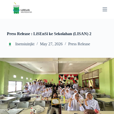
S
k
i
p
t
o
c
Press Release : LiSEnSi ke Sekolahan (LISAN) 2
o
n
lisensiuinjkt
May 27, 2026
Press Release
t
e
n
t