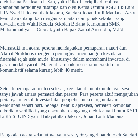
oleh Ketua Pelaksana LiSan, yaitu Diko Thoriq Ibadurrahman.
Sambutan berikutnya disampaikan oleh Ketua Umum KSEI LiSEnSi
UIN Syarif Hidayatullah Jakarta, Saudara Johan Lutfi Maulana. Acara
kemudian dilanjutkan dengan sambutan dari pihak sekolah yang
diwakili oleh Wakil Kepala Sekolah Bidang Kurikulum SMK
Muhammadiyah 1 Ciputat, yaitu Bapak Zainal Amirudin, M.Pd.
Memasuki inti acara, peserta mendapatkan pemaparan materi dari
Akmal Nurkholis mengenai pentingnya membangun kesadaran
finansial sejak usia muda, khususnya dalam memahami investasi di
pasar modal syariah. Materi disampaikan secara interaktif dan
komunikatif selama kurang lebih 40 menit.
Setelah pemaparan materi selesai, kegiatan dilanjutkan dengan sesi
tanya jawab antara pemateri dan peserta. Para peserta aktif mengajukan
pertanyaan terkait investasi dan pengelolaan keuangan dalam
kehidupan sehari-hari. Sebagai bentuk apresiasi, pemateri kemudian
diberikan sertifikat yang diserahkan langsung oleh Ketua Umum KSEI
LiSEnSi UIN Syarif Hidayatullah Jakarta, Johan Lutfi Maulana.
Rangkaian acara selanjutnya yaitu sesi
quiz
yang dipandu oleh Saudari