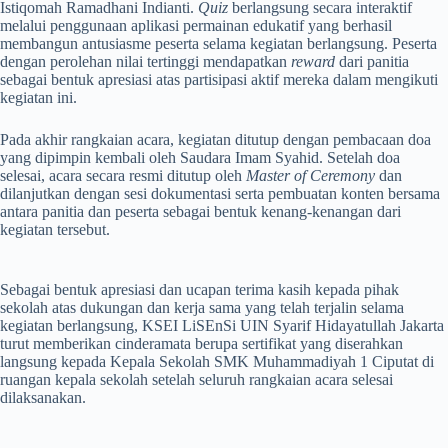
Istiqomah Ramadhani Indianti.
Quiz
berlangsung secara interaktif
melalui penggunaan aplikasi permainan edukatif yang berhasil
membangun antusiasme peserta selama kegiatan berlangsung. Peserta
dengan perolehan nilai tertinggi mendapatkan
reward
dari panitia
sebagai bentuk apresiasi atas partisipasi aktif mereka dalam mengikuti
kegiatan ini.
Pada akhir rangkaian acara, kegiatan ditutup dengan pembacaan doa
yang dipimpin kembali oleh Saudara Imam Syahid. Setelah doa
selesai, acara secara resmi ditutup oleh
Master of Ceremony
dan
dilanjutkan dengan sesi dokumentasi serta pembuatan konten bersama
antara panitia dan peserta sebagai bentuk kenang-kenangan dari
kegiatan tersebut.
Sebagai bentuk apresiasi dan ucapan terima kasih kepada pihak
sekolah atas dukungan dan kerja sama yang telah terjalin selama
kegiatan berlangsung, KSEI LiSEnSi UIN Syarif Hidayatullah Jakarta
turut memberikan cinderamata berupa sertifikat yang diserahkan
langsung kepada Kepala Sekolah SMK Muhammadiyah 1 Ciputat di
ruangan kepala sekolah setelah seluruh rangkaian acara selesai
dilaksanakan.