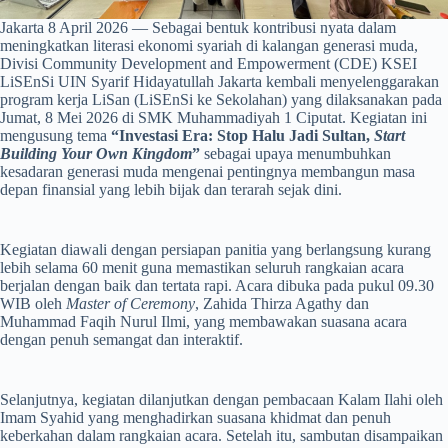
Jakarta 8 April 2026 — Sebagai bentuk kontribusi nyata dalam
meningkatkan literasi ekonomi syariah di kalangan generasi muda,
Divisi Community Development and Empowerment (CDE) KSEI
LiSEnSi UIN Syarif Hidayatullah Jakarta kembali menyelenggarakan
program kerja LiSan (LiSEnSi ke Sekolahan) yang dilaksanakan pada
Jumat, 8 Mei 2026 di SMK Muhammadiyah 1 Ciputat. Kegiatan ini
mengusung tema
“Investasi Era: Stop Halu Jadi Sultan,
Start
Building Your Own Kingdom
”
sebagai upaya menumbuhkan
kesadaran generasi muda mengenai pentingnya membangun masa
depan finansial yang lebih bijak dan terarah sejak dini.
Kegiatan diawali dengan persiapan panitia yang berlangsung kurang
lebih selama 60 menit guna memastikan seluruh rangkaian acara
berjalan dengan baik dan tertata rapi. Acara dibuka pada pukul 09.30
WIB oleh
Master of Ceremony
, Zahida Thirza Agathy dan
Muhammad Faqih Nurul Ilmi, yang membawakan suasana acara
dengan penuh semangat dan interaktif.
Selanjutnya, kegiatan dilanjutkan dengan pembacaan Kalam Ilahi oleh
Imam Syahid yang menghadirkan suasana khidmat dan penuh
keberkahan dalam rangkaian acara. Setelah itu, sambutan disampaikan