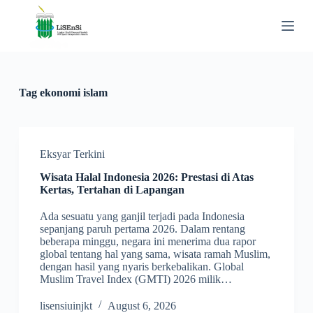
S
k
i
p
t
o
c
Tag
ekonomi islam
o
n
t
e
n
Eksyar Terkini
t
Wisata Halal Indonesia 2026: Prestasi di Atas
Kertas, Tertahan di Lapangan
Ada sesuatu yang ganjil terjadi pada Indonesia
sepanjang paruh pertama 2026. Dalam rentang
beberapa minggu, negara ini menerima dua rapor
global tentang hal yang sama, wisata ramah Muslim,
dengan hasil yang nyaris berkebalikan. Global
Muslim Travel Index (GMTI) 2026 milik…
lisensiuinjkt
August 6, 2026