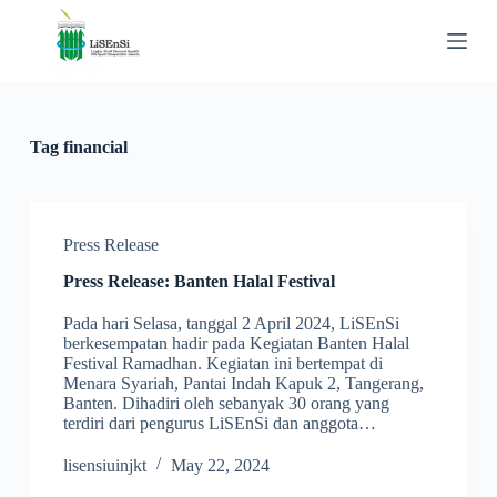
S
k
i
p
t
o
c
Tag
financial
o
n
t
e
n
Press Release
t
Press Release: Banten Halal Festival
Pada hari Selasa, tanggal 2 April 2024, LiSEnSi
berkesempatan hadir pada Kegiatan Banten Halal
Festival Ramadhan. Kegiatan ini bertempat di
Menara Syariah, Pantai Indah Kapuk 2, Tangerang,
Banten. Dihadiri oleh sebanyak 30 orang yang
terdiri dari pengurus LiSEnSi dan anggota…
lisensiuinjkt
May 22, 2024