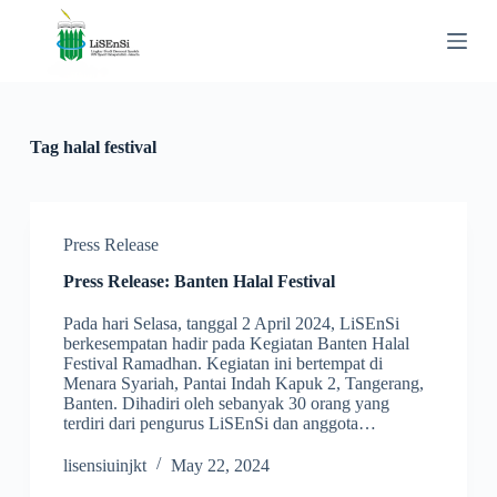
S
k
i
p
t
o
c
Tag
halal festival
o
n
t
e
n
Press Release
t
Press Release: Banten Halal Festival
Pada hari Selasa, tanggal 2 April 2024, LiSEnSi
berkesempatan hadir pada Kegiatan Banten Halal
Festival Ramadhan. Kegiatan ini bertempat di
Menara Syariah, Pantai Indah Kapuk 2, Tangerang,
Banten. Dihadiri oleh sebanyak 30 orang yang
terdiri dari pengurus LiSEnSi dan anggota…
lisensiuinjkt
May 22, 2024