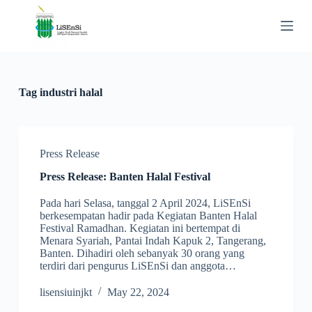
S
k
i
p
t
o
c
Tag
industri halal
o
n
t
e
n
Press Release
t
Press Release: Banten Halal Festival
Pada hari Selasa, tanggal 2 April 2024, LiSEnSi
berkesempatan hadir pada Kegiatan Banten Halal
Festival Ramadhan. Kegiatan ini bertempat di
Menara Syariah, Pantai Indah Kapuk 2, Tangerang,
Banten. Dihadiri oleh sebanyak 30 orang yang
terdiri dari pengurus LiSEnSi dan anggota…
lisensiuinjkt
May 22, 2024