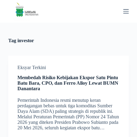
S
k
i
p
t
o
c
Tag
investor
o
n
t
e
n
Eksyar Terkini
t
Membedah Risiko Kebijakan Ekspor Satu Pintu
Batu Bara, CPO, dan Ferro Alloy Lewat BUMN
Danantara
Pemerintah Indonesia resmi menutup keran
perdagangan bebas untuk tiga komoditas Sumber
Daya Alam (SDA) paling strategis di republik ini.
Melalui Peraturan Pemerintah (PP) Nomor 24 Tahun
2026 yang diteken Presiden Prabowo Subianto pada
20 Mei 2026, seluruh kegiatan ekspor batu…