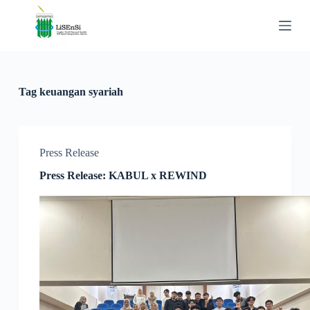
S
k
i
p
t
o
c
Tag
keuangan syariah
o
n
t
e
n
Press Release
t
Press Release: KABUL x REWIND​