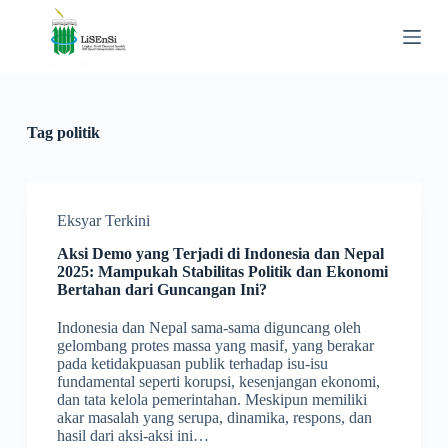
S
k
i
p
t
o
c
Tag
politik
o
n
t
e
n
Eksyar Terkini
t
Aksi Demo yang Terjadi di Indonesia dan Nepal
2025: Mampukah Stabilitas Politik dan Ekonomi
Bertahan dari Guncangan Ini?
Indonesia dan Nepal sama-sama diguncang oleh
gelombang protes massa yang masif, yang berakar
pada ketidakpuasan publik terhadap isu-isu
fundamental seperti korupsi, kesenjangan ekonomi,
dan tata kelola pemerintahan. Meskipun memiliki
akar masalah yang serupa, dinamika, respons, dan
hasil dari aksi-aksi ini…