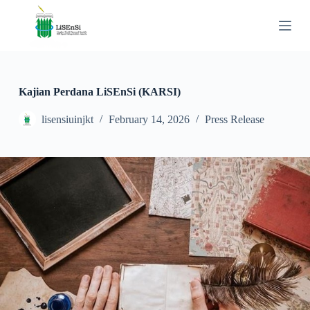
S
k
i
p
t
o
c
Kajian Perdana LiSEnSi (KARSI)
o
n
lisensiuinjkt
February 14, 2026
Press Release
t
e
n
t