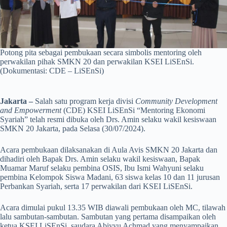
Potong pita sebagai pembukaan secara simbolis mentoring oleh
perwakilan pihak SMKN 20 dan perwakilan KSEI LiSEnSi.
(Dokumentasi: CDE – LiSEnSi)
Jakarta –
Salah satu program kerja divisi
Community Development
and Empowerment
(CDE) KSEI LiSEnSi “Mentoring Ekonomi
Syariah” telah resmi dibuka oleh Drs. Amin selaku wakil kesiswaan
SMKN 20 Jakarta, pada Selasa (30/07/2024).
Acara pembukaan dilaksanakan di Aula Avis SMKN 20 Jakarta dan
dihadiri oleh Bapak Drs. Amin selaku wakil kesiswaan, Bapak
Muamar Maruf selaku pembina OSIS, Ibu Ismi Wahyuni selaku
pembina Kelompok Siswa Madani, 63 siswa kelas 10 dan 11 jurusan
Perbankan Syariah, serta 17 perwakilan dari KSEI LiSEnSi.
Acara dimulai pukul 13.35 WIB diawali pembukaan oleh MC, tilawah
lalu sambutan-sambutan. Sambutan yang pertama disampaikan oleh
ketua KSEI LiSEnSi, saudara Abiyyu Achmad yang menyampaikan