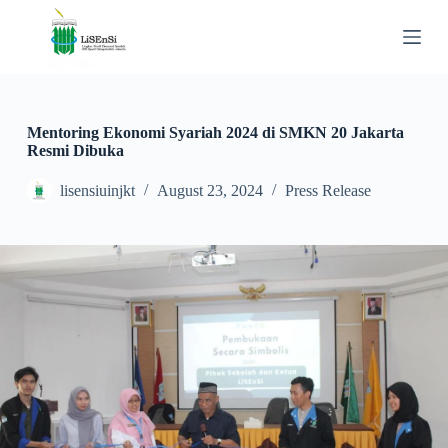
S
k
i
p
t
o
c
Mentoring Ekonomi Syariah 2024 di SMKN 20 Jakarta
o
Resmi Dibuka
n
t
lisensiuinjkt
August 23, 2024
Press Release
e
n
t