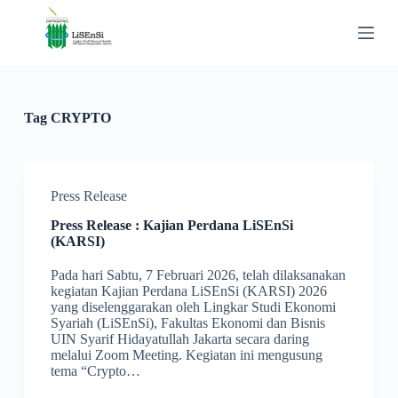
S
k
i
p
t
o
c
Tag
CRYPTO
o
n
t
e
n
Press Release
t
Press Release : Kajian Perdana LiSEnSi
(KARSI)
Pada hari Sabtu, 7 Februari 2026, telah dilaksanakan
kegiatan Kajian Perdana LiSEnSi (KARSI) 2026
yang diselenggarakan oleh Lingkar Studi Ekonomi
Syariah (LiSEnSi), Fakultas Ekonomi dan Bisnis
UIN Syarif Hidayatullah Jakarta secara daring
melalui Zoom Meeting. Kegiatan ini mengusung
tema “Crypto…