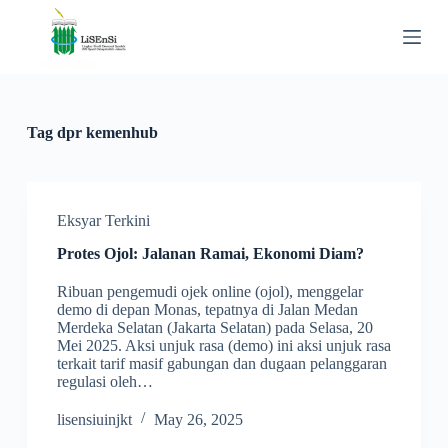
S
k
i
p
t
o
c
Tag
dpr kemenhub
o
n
t
e
n
Eksyar Terkini
t
Protes Ojol: Jalanan Ramai, Ekonomi Diam?
Ribuan pengemudi ojek online (ojol), menggelar
demo di depan Monas, tepatnya di Jalan Medan
Merdeka Selatan (Jakarta Selatan) pada Selasa, 20
Mei 2025. Aksi unjuk rasa (demo) ini aksi unjuk rasa
terkait tarif masif gabungan dan dugaan pelanggaran
regulasi oleh…
lisensiuinjkt
May 26, 2025