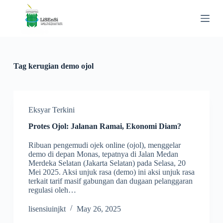
S
k
i
p
t
o
c
Tag
kerugian demo ojol
o
n
t
e
n
Eksyar Terkini
t
Protes Ojol: Jalanan Ramai, Ekonomi Diam?
Ribuan pengemudi ojek online (ojol), menggelar
demo di depan Monas, tepatnya di Jalan Medan
Merdeka Selatan (Jakarta Selatan) pada Selasa, 20
Mei 2025. Aksi unjuk rasa (demo) ini aksi unjuk rasa
terkait tarif masif gabungan dan dugaan pelanggaran
regulasi oleh…
lisensiuinjkt
May 26, 2025