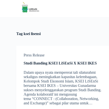
S
k
i
p
t
o
c
Tag
ksei lisensi
o
n
t
e
n
Press Release
t
Studi Banding KSEI LiSEnSi X KSEI IKES
Dalam upaya nyata mempererat tali silaturahmi
sekaligus meningkatkan kapasitas kelembagaan,
Kelompok Studi Ekonomi Islam, KSEI LiSEnSi
bersama KSEI IKES – Universitas Gunadarma
sukses menyelenggarakan program Studi Banding.
Agenda kolaboratif ini mengusung
tema “CONNECT : (Collaboration, Networking,
and Exchange)” sebagai pilar utama untuk…