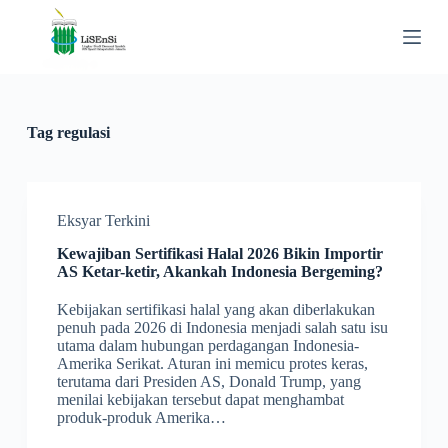
S
k
i
p
t
o
c
Tag
regulasi
o
n
t
e
n
Eksyar Terkini
t
Kewajiban Sertifikasi Halal 2026 Bikin Importir
AS Ketar-ketir, Akankah Indonesia Bergeming?
Kebijakan sertifikasi halal yang akan diberlakukan
penuh pada 2026 di Indonesia menjadi salah satu isu
utama dalam hubungan perdagangan Indonesia-
Amerika Serikat. Aturan ini memicu protes keras,
terutama dari Presiden AS, Donald Trump, yang
menilai kebijakan tersebut dapat menghambat
produk-produk Amerika…