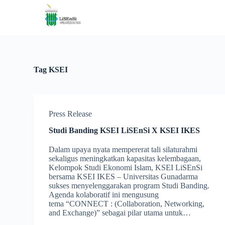
S
k
i
p
t
o
c
Tag
KSEI
o
n
t
e
n
Press Release
t
Studi Banding KSEI LiSEnSi X KSEI IKES
Dalam upaya nyata mempererat tali silaturahmi
sekaligus meningkatkan kapasitas kelembagaan,
Kelompok Studi Ekonomi Islam, KSEI LiSEnSi
bersama KSEI IKES – Universitas Gunadarma
sukses menyelenggarakan program Studi Banding.
Agenda kolaboratif ini mengusung
tema “CONNECT : (Collaboration, Networking,
and Exchange)” sebagai pilar utama untuk…