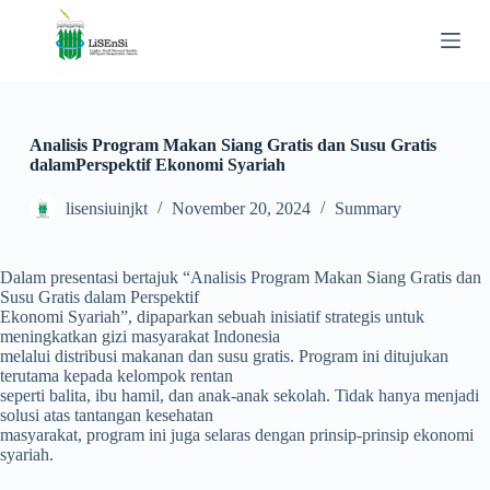
S
k
i
p
t
o
c
Analisis Program Makan Siang Gratis dan Susu Gratis
o
dalamPerspektif Ekonomi Syariah
n
t
lisensiuinjkt
November 20, 2024
Summary
e
n
t
Dalam presentasi bertajuk “Analisis Program Makan Siang Gratis dan
Susu Gratis dalam Perspektif
Ekonomi Syariah”, dipaparkan sebuah inisiatif strategis untuk
meningkatkan gizi masyarakat Indonesia
melalui distribusi makanan dan susu gratis. Program ini ditujukan
terutama kepada kelompok rentan
seperti balita, ibu hamil, dan anak-anak sekolah. Tidak hanya menjadi
solusi atas tantangan kesehatan
masyarakat, program ini juga selaras dengan prinsip-prinsip ekonomi
syariah.