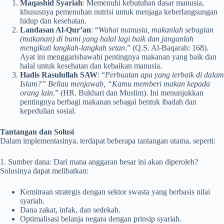
Maqashid Syariah
: Memenuhi kebutuhan dasar manusia,
khususnya pemenuhan nutrisi untuk menjaga keberlangsungan
hidup dan kesehatan.
Landasan Al-Qur’an
: “
Wahai manusia, makanlah sebagian
(makanan) di bumi yang halal lagi baik dan janganlah
mengikuti langkah-langkah setan
.” (Q.S. Al-Baqarah: 168).
Ayat ini menggarisbawahi pentingnya makanan yang baik dan
halal untuk kesehatan dan kebaikan manusia.
Hadis Rasulullah SAW
: “
Perbuatan apa yang terbaik di dalam
Islam?” Beliau menjawab, “Kamu memberi makan kepada
orang lain
.” (HR. Bukhari dan Muslim). Ini menunjukkan
pentingnya berbagi makanan sebagai bentuk ibadah dan
kepedulian sosial.
Tantangan dan Solusi
Dalam implementasinya, terdapat beberapa tantangan utama, seperti:
1. Sumber dana: Dari mana anggaran besar ini akan diperoleh?
Solusinya dapat melibatkan:
Kemitraan strategis dengan sektor swasta yang berbasis nilai
syariah.
Dana zakat, infak, dan sedekah.
Optimalisasi belanja negara dengan prinsip syariah.