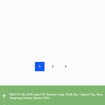
1
2
3
MQV3+C4R, FEB Lama UIN Jakarta, Cemp. Putih, Kec. Ciputat Tim., Kota
Tangerang Selatan, Banten 15412