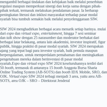
mengambil berbagai tindakan dan kebijakan baik melalui penerbitan
regulasi maupun memperkuat sinergi dan kerja sama dengan pihak-
pihak terkait, termasuk melakukan pendalaman pasar. Ia berharap
peningkatan literasi dan inklusi masyarakat terhadap pasar modal
syariah bisa tumbuh semakin baik melalui penyelenggaraan SIW.
SIW 2024 menghadirkan berbagai acara menarik setiap harinya. mulai
dari
expo
dan
virtual expo, entertainment,
hingga 7 sesi seminar
dan
talk show
dengan 25 narasumber dan moderator berbakat dari
berbagai latar belakang, antara lain akademisi, investor inspiratif, figur
publik, hingga praktisi di pasar modal syariah. SIW 2024 merupakan
ajang yang tepat bagi para investor syariah, baik pemula maupun
berpengalaman, untuk memperdalam pemahaman dan meningkatkan
pengetahuan mereka dalam berinvestasi di pasar modal
syariah.
Expo
dan
virtual
expo SIW 2024 keseluruhannya terdiri dari
50
booth
, termasuk di antaranya 15
booth
Anggota Bursa Sharia
Online Trading System (AB-SOTS) dan
booth
IDX Mobile, SRO, dan
OJK.
Virtual expo
SIW 2024 terbagi menjadi 3 area, yaitu area AB-
SOTS, area OJK – SRO – Direktorat Jenderal