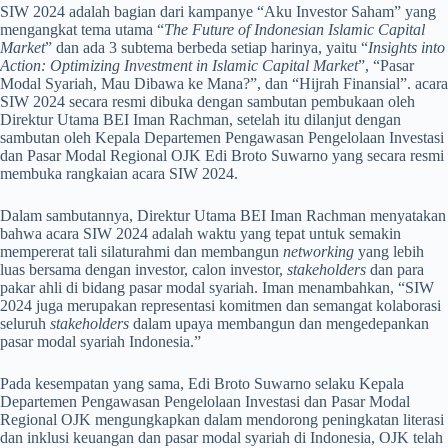
SIW 2024 adalah bagian dari kampanye “Aku Investor Saham” yang
mengangkat tema utama “
The Future of Indonesian Islamic Capital
Market
” dan ada 3 subtema berbeda setiap harinya, yaitu “
Insights into
Action: Optimizing Investment in Islamic Capital Market
”, “Pasar
Modal Syariah, Mau Dibawa ke Mana?”, dan “Hijrah Finansial”. acara
SIW 2024 secara resmi dibuka dengan sambutan pembukaan oleh
Direktur Utama BEI Iman Rachman, setelah itu dilanjut dengan
sambutan oleh Kepala Departemen Pengawasan Pengelolaan Investasi
dan Pasar Modal Regional OJK Edi Broto Suwarno yang secara resmi
membuka rangkaian acara SIW 2024.
Dalam sambutannya, Direktur Utama BEI Iman Rachman menyatakan
bahwa acara SIW 2024 adalah waktu yang tepat untuk semakin
mempererat tali silaturahmi dan membangun
networking
yang lebih
luas bersama dengan investor, calon investor,
stakeholders
dan para
pakar ahli di bidang pasar modal syariah. Iman menambahkan, “SIW
2024 juga merupakan representasi komitmen dan semangat kolaborasi
seluruh
stakeholders
dalam upaya membangun dan mengedepankan
pasar modal syariah Indonesia.”
Pada kesempatan yang sama, Edi Broto Suwarno selaku Kepala
Departemen Pengawasan Pengelolaan Investasi dan Pasar Modal
Regional OJK mengungkapkan dalam mendorong peningkatan literasi
dan inklusi keuangan dan pasar modal syariah di Indonesia, OJK telah