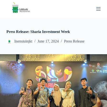
S
k
i
p
t
o
c
Press Release: Sharia Investment Week
o
n
lisensiuinjkt
June 17, 2024
Press Release
t
e
n
t