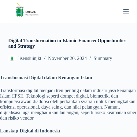
S
k
i
p
t
o
c
Digital Transformation in Islamic Finance: Opportunities
o
and Strategy
n
t
lisensiuinjkt
November 20, 2024
Summary
e
n
t
Transformasi Digital dalam Keuangan Islam
Transformasi digital menjadi tren penting dalam industri jasa keuangan
Islam (IFSI). Teknologi seperti dompet digital, biometrik, dan
komputasi awan diadopsi oleh perbankan syariah untuk meningkatkan
efisiensi operasional, daya saing, dan nilai pelanggan. Namun,
digitalisasi juga menghadirkan tantangan, seperti risiko keamanan siber
dan risiko vendor.
Lanskap Digital di Indonesia